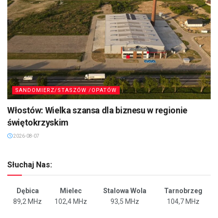
SANDOMIERZ/STASZÓW /OPATÓW
Włostów: Wielka szansa dla biznesu w regionie
świętokrzyskim
2026-08-07
Słuchaj Nas:
Dębica
Mielec
Stalowa Wola
Tarnobrzeg
89,2 MHz
102,4 MHz
93,5 MHz
104,7 MHz