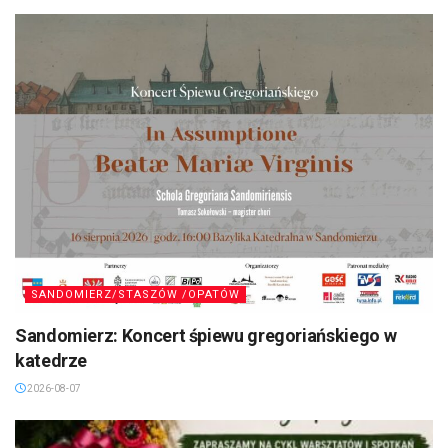
SANDOMIERZ/STASZÓW /OPATÓW
Sandomierz: Koncert śpiewu gregoriańskiego w
katedrze
2026-08-07