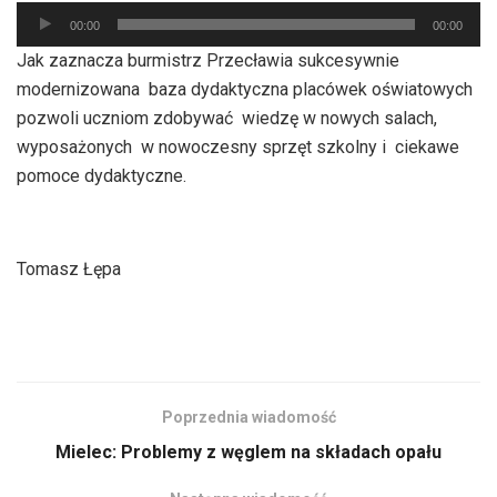
Odtwarzacz
00:00
00:00
plików
Jak zaznacza burmistrz Przecławia sukcesywnie
dźwiękowych
modernizowana baza dydaktyczna placówek oświatowych
pozwoli uczniom zdobywać wiedzę w nowych salach,
wyposażonych w nowoczesny sprzęt szkolny i ciekawe
pomoce dydaktyczne.
Tomasz Łępa
Poprzednia wiadomość
Mielec: Problemy z węglem na składach opału