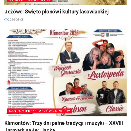
Jeżówe: Święto plonów i kultury lasowiackiej
2026-08-08
SANDOMIERZ/STASZÓW /OPATÓW
Klimontów: Trzy dni pełne tradycji i muzyki – XXVIII
Jarmark na św. Jacka