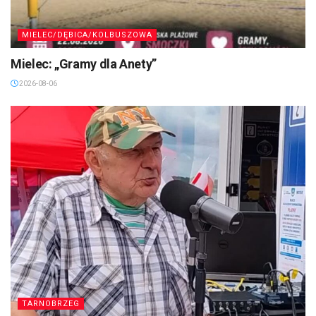
MIELEC/DĘBICA/KOLBUSZOWA
Mielec: „Gramy dla Anety”
2026-08-06
TARNOBRZEG