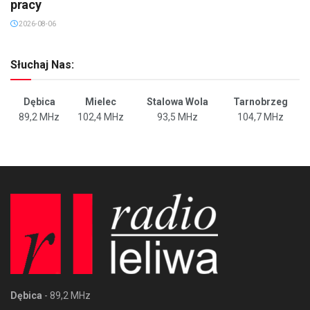
pracy
2026-08-06
Słuchaj Nas:
Dębica
Mielec
Stalowa Wola
Tarnobrzeg
89,2 MHz
102,4 MHz
93,5 MHz
104,7 MHz
Dębica
- 89,2 MHz