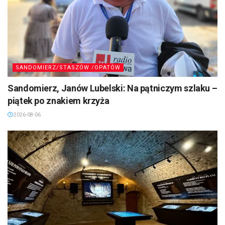
SANDOMIERZ/STASZÓW /OPATÓW
Sandomierz, Janów Lubelski: Na pątniczym szlaku –
piątek po znakiem krzyża
2026-08-06