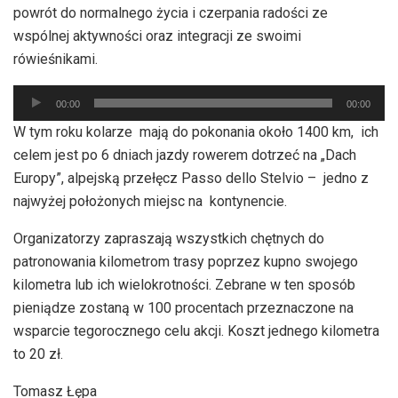
powrót do normalnego życia i czerpania radości ze
wspólnej aktywności oraz integracji ze swoimi
rówieśnikami.
Odtwarzacz
00:00
00:00
plików
W tym roku kolarze mają do pokonania około 1400 km, ich
dźwiękowych
celem jest po 6 dniach jazdy rowerem dotrzeć na „Dach
Europy”, alpejską przełęcz Passo dello Stelvio – jedno z
najwyżej położonych miejsc na kontynencie.
Organizatorzy zapraszają wszystkich chętnych do
patronowania kilometrom trasy poprzez kupno swojego
kilometra lub ich wielokrotności. Zebrane w ten sposób
pieniądze zostaną w 100 procentach przeznaczone na
wsparcie tegorocznego celu akcji. Koszt jednego kilometra
to 20 zł.
Tomasz Łępa