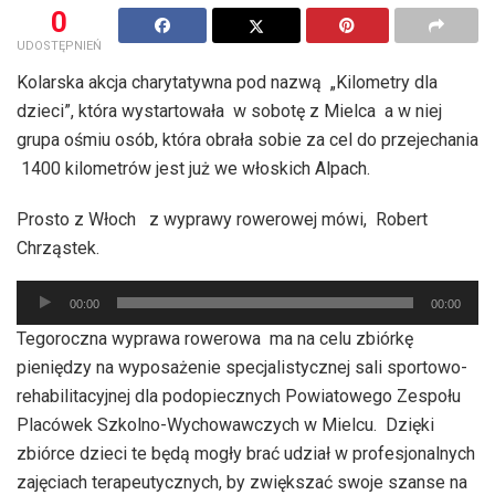
0
UDOSTĘPNIEŃ
Kolarska akcja charytatywna pod nazwą „Kilometry dla
dzieci”, która wystartowała w sobotę z Mielca a w niej
grupa ośmiu osób, która obrała sobie za cel do przejechania
1400 kilometrów jest już we włoskich Alpach.
Prosto z Włoch z wyprawy rowerowej mówi, Robert
Chrząstek.
Odtwarzacz
00:00
00:00
plików
Tegoroczna wyprawa rowerowa ma na celu zbiórkę
dźwiękowych
pieniędzy na wyposażenie specjalistycznej sali sportowo-
rehabilitacyjnej dla podopiecznych Powiatowego Zespołu
Placówek Szkolno-Wychowawczych w Mielcu. Dzięki
zbiórce dzieci te będą mogły brać udział w profesjonalnych
zajęciach terapeutycznych, by zwiększać swoje szanse na