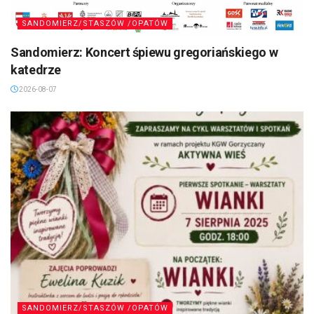
SANDOMIERZ/STASZÓW /OPATÓW
Sandomierz: Koncert śpiewu gregoriańskiego w
katedrze
2026-08-07
SANDOMIERZ/STASZÓW /OPATÓW