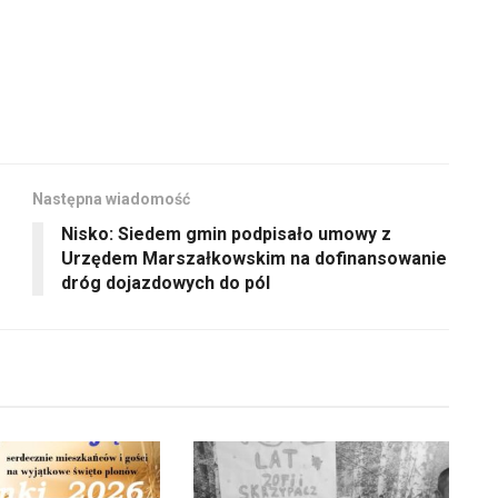
aby
zwiększyć
lub
zmniejszyć
głośność.
Następna wiadomość
Nisko: Siedem gmin podpisało umowy z
Urzędem Marszałkowskim na dofinansowanie
dróg dojazdowych do pól