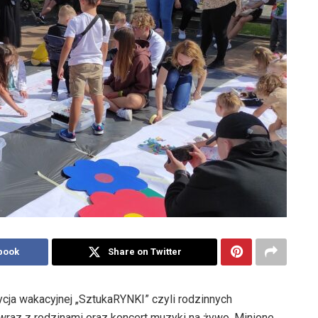
book
Share on Twitter
ycja wakacyjnej „SztukaRYNKI” czyli rodzinnych
wraz z rodzinami oraz koncert muzyki na żywo. Minione