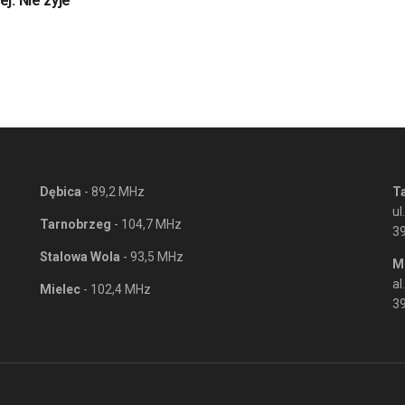
j. Nie zyje
Dębica
- 89,2 MHz
T
ul
Tarnobrzeg
- 104,7 MHz
3
Stalowa Wola
- 93,5 MHz
M
al
Mielec
- 102,4 MHz
39