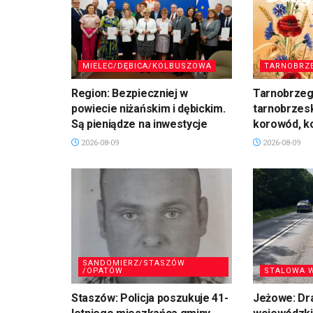
MIELEC/DĘBICA/KOLBUSZOWA
TARNOBRZ
Region: Bezpieczniej w
Tarnobrzeg:
powiecie niżańskim i dębickim.
tarnobrzesk
Są pieniądze na inwestycje
korowód, k
2026-08-09
2026-08-09
SANDOMIERZ/STASZÓW
/OPATÓW
STALOWA 
Staszów: Policja poszukuje 41-
Jeżowe: Dr