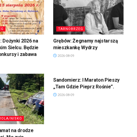
EG
TARNOBRZEG
 Dożynki 2026 na
Grębów: Żegnamy najstarszą
im Sielcu. Będzie
mieszkankę Wydrzy
onkursy i zabawa
2026-08-09
SANDOMIERZ/STASZÓW
/OPATÓW
Sandomierz: I Maraton Pieszy
„Tam Gdzie Pieprz Rośnie”.
2026-08-09
WOLA/NISKO
amat na drodze