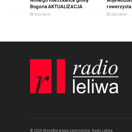
letniego mieszkańca gminy
wojewódzkie
Bogoria AKTUALIZACJA
rowerzysta
2026-08-09
2026-08-09
© 2026 Wszelkie prawa zastrzeżone. Radio Leliwa