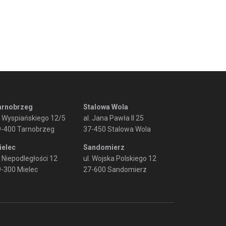
arnobrzeg
Stalowa Wola
. Wyspiańskiego 12/5
al. Jana Pawła II 25
9-400 Tarnobrzeg
37-450 Stalowa Wola
ielec
Sandomierz
. Niepodległości 12
ul. Wojska Polskiego 12
-300 Mielec
27-600 Sandomierz