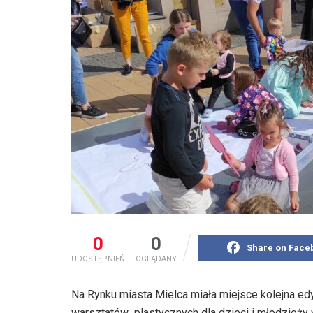
0
0
Share on Face
UDOSTĘPNIEŃ
OGLĄDANY
Na Rynku miasta Mielca miała miejsce kolejna ed
warsztatów plastycznych dla dzieci i młodzieży 