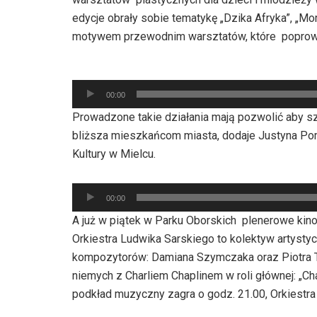
edycje obrały sobie tematykę „Dzika Afryka”, „M
motywem przewodnim warsztatów, które poprowad
Odtwarzacz
00:00
plików
Prowadzone takie działania mają pozwolić aby sze
dźwiękowych
bliższa mieszkańcom miasta, dodaje Justyna Po
Kultury w Mielcu.
Odtwarzacz
00:00
plików
A już w piątek w Parku Oborskich plenerowe kin
dźwiękowych
Orkiestra Ludwika Sarskiego to kolektyw artysty
kompozytorów: Damiana Szymczaka oraz Piotra To
niemych z Charliem Chaplinem w roli głównej: „Char
podkład muzyczny zagra o godz. 21.00, Orkiestra