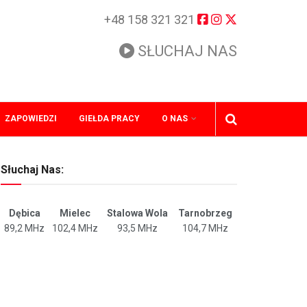
+48 158 321 321
SŁUCHAJ NAS
ZAPOWIEDZI
GIEŁDA PRACY
O NAS
Słuchaj Nas:
Dębica
Mielec
Stalowa Wola
Tarnobrzeg
89,2 MHz
102,4 MHz
93,5 MHz
104,7 MHz