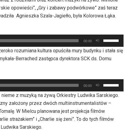
orskie opowieści”, „Gry i zabawy podwórkowe” zaś teraz
ziła Agnieszka Szala-Jagiełło, była Kolorowa Łąka.
Używaj
00:00
strzałek
roko rozumiana kultura opuściła mury budynku i stała się
do
mykała-Berrached zastępca dyrektora SCK ds. Domu
góry
oraz
do
Używaj
dołu
00:00
strzałek
aby
o nieme z muzyką na żywą Orkiestry Ludwika Sarskiego.
do
zwiększyć
czny założony przez dwóch multiinstrumentalistów –
góry
lub
malę. W Mielcu planowana jest projekcja filmów
oraz
zmniejszyć
lie strażakiem” i „Charlie się żeni”. To do tych filmów
do
głośność.
 Ludwika Sarskiego.
dołu