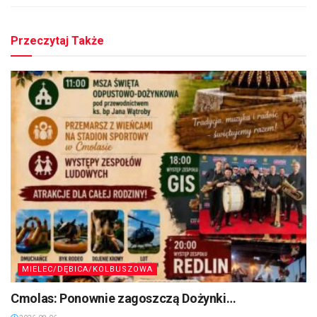
Przeczytaj Także
MIELEC/DĘBICA/KOLBUSZOWA
Cmolas: Ponownie zagoszczą Dożynki…