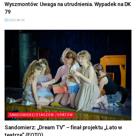
Wyszmontów: Uwaga na utrudnienia. Wypadek na DK
79
2026-08-06
SANDOMIERZ/STASZÓW /OPATÓW
Sandomierz: „Dream TV” – finał projektu „Lato w
teatrze” (FOTO)