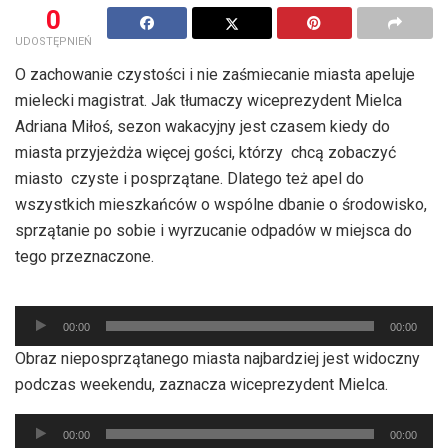
0
UDOSTĘPNIEŃ
O zachowanie czystości i nie zaśmiecanie miasta apeluje
mielecki magistrat. Jak tłumaczy wiceprezydent Mielca
Adriana Miłoś, sezon wakacyjny jest czasem kiedy do
miasta przyjeżdża więcej gości, którzy chcą zobaczyć
miasto czyste i posprzątane. Dlatego też apel do
wszystkich mieszkańców o wspólne dbanie o środowisko,
sprzątanie po sobie i wyrzucanie odpadów w miejsca do
tego przeznaczone.
Odtwarzacz
00:00
00:00
plików
Obraz nieposprzątanego miasta najbardziej jest widoczny
dźwiękowych
podczas weekendu, zaznacza wiceprezydent Mielca.
Odtwarzacz
00:00
00:00