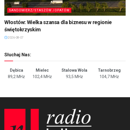
SANDOMIERZ/STASZÓW /OPATÓW
Włostów: Wielka szansa dla biznesu w regionie
świętokrzyskim
2026-08-07
Słuchaj Nas:
Dębica
Mielec
Stalowa Wola
Tarnobrzeg
89,2 MHz
102,4 MHz
93,5 MHz
104,7 MHz