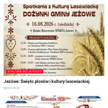
STALOWA WOLA/NISKO
Jeżówe: Święto plonów i kultury lasowiackiej
2026-08-08