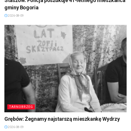
Staszów: Policja poszukuje 41-letniego mieszkańca
gminy Bogoria
2026-08-09
TARNOBRZEG
Grębów: Żegnamy najstarszą mieszkankę Wydrzy
2026-08-09