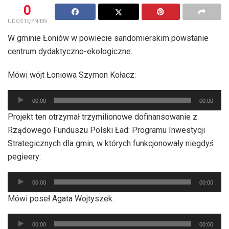
0
UDOSTĘPNIEŃ
W gminie Łoniów w powiecie sandomierskim powstanie
centrum dydaktyczno-ekologiczne.
Mówi wójt Łoniowa Szymon Kołacz:
Odtwarzacz
00:00
00:00
plików
Projekt ten otrzymał trzymilionowe dofinansowanie z
dźwiękowych
Rządowego Funduszu Polski Ład: Programu Inwestycji
Strategicznych dla gmin, w których funkcjonowały niegdyś
pegieery:
Odtwarzacz
00:00
00:00
plików
Mówi poseł Agata Wojtyszek:
dźwiękowych
Odtwarzacz
00:00
00:00