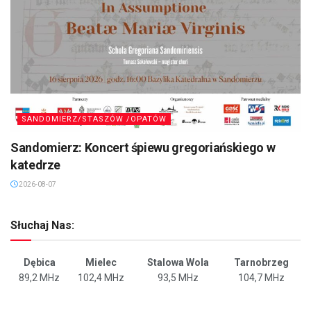
SANDOMIERZ/STASZÓW /OPATÓW
Sandomierz: Koncert śpiewu gregoriańskiego w
katedrze
2026-08-07
Słuchaj Nas:
Dębica
Mielec
Stalowa Wola
Tarnobrzeg
89,2 MHz
102,4 MHz
93,5 MHz
104,7 MHz