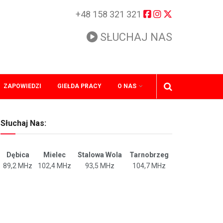
+48 158 321 321
SŁUCHAJ NAS
ZAPOWIEDZI
GIEŁDA PRACY
O NAS
Słuchaj Nas:
Dębica
Mielec
Stalowa Wola
Tarnobrzeg
89,2 MHz
102,4 MHz
93,5 MHz
104,7 MHz