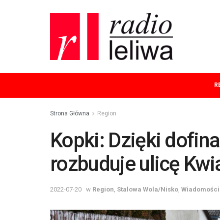
R
Strona Główna
Region
Kopki: Dzięki dofi
rozbuduje ulicę Kw
2022-07-20
w
Region
,
Stalowa Wola/Nisko
,
Wiadomości