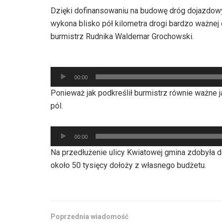
Dzięki dofinansowaniu na budowę dróg dojazdowy
wykona blisko pół kilometra drogi bardzo ważne
burmistrz Rudnika Waldemar Grochowski.
Odtwarzacz
00:00
plików
Ponieważ jak podkreślił burmistrz równie ważne 
dźwiękowych
pól.
Odtwarzacz
00:00
plików
Na przedłużenie ulicy Kwiatowej gmina zdobyła 
dźwiękowych
około 50 tysięcy dołoży z własnego budżetu.
Poprzednia wiadomość