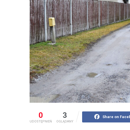
0
3
Share on Face
UDOSTĘPNIEŃ
OGLĄDANY