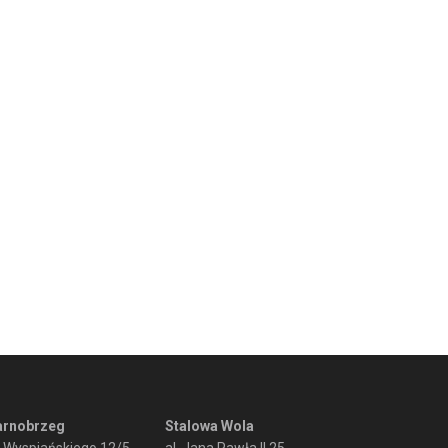
arnobrzeg
Stalowa Wola
. Wyspiańskiego 12/5
al. Jana Pawła II 25