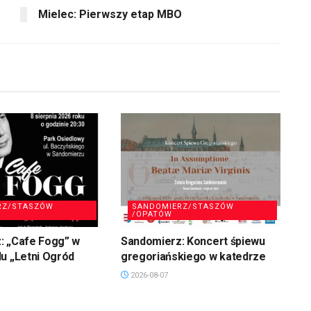
aby
Mielec: Pierwszy etap MBO
zwiększyć
lub
zmniejszyć
głośność.
RZ/STASZÓW
SANDOMIERZ/STASZÓW
/OPATÓW
: „Cafe Fogg” w
Sandomierz: Koncert śpiewu
u „Letni Ogród
gregoriańskiego w katedrze
2026-08-07