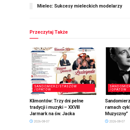
Mielec: Sukcesy mieleckich modelarzy
Przeczytaj Także
SANDOMIERZ/STASZÓW
SANDOMIE
/OPATÓW
/OPATÓW
Klimontów: Trzy dni pełne
Sandomierz
tradycji i muzyki – XXVIII
ramach cykl
Jarmark na św. Jacka
Muzyczny”
2026-08-07
2026-08-07