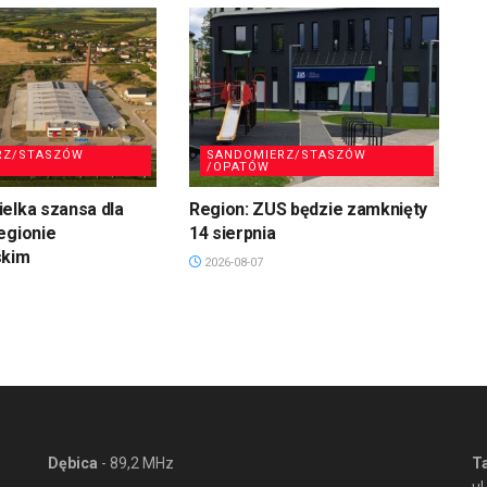
RZ/STASZÓW
SANDOMIERZ/STASZÓW
/OPATÓW
elka szansa dla
Region: ZUS będzie zamknięty
egionie
14 sierpnia
skim
2026-08-07
Dębica
- 89,2 MHz
T
ul