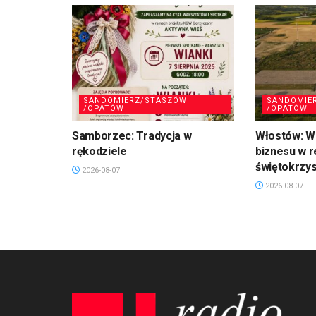
SANDOMIERZ/STASZÓW
SANDOMIE
/OPATÓW
/OPATÓW
Samborzec: Tradycja w
Włostów: Wi
rękodziele
biznesu w r
świętokrzy
2026-08-07
2026-08-07