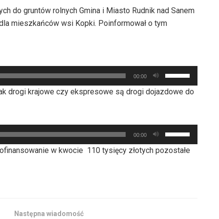
ch do gruntów rolnych Gmina i Miasto Rudnik nad Sanem
j dla mieszkańców wsi Kopki. Poinformował o tym
Używaj
00:00
strzałek
jak drogi krajowe czy ekspresowe są drogi dojazdowe do
do
góry
oraz
Używaj
do
00:00
strzałek
dołu
dofinansowanie w kwocie 110 tysięcy złotych pozostałe
do
aby
góry
zwiększyć
oraz
lub
do
zmniejszyć
dołu
głośność.
Następna wiadomość