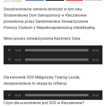
UDOSTĘPNIEŃ
Dwudziestolecie istnienia obchodzi w tym roku
Środowiskowy Dom Samopomocy w Kleczanowie
prowadzony przez Sandomierskie Stowarzyszenie
Pomocy Osobom z Niepełnosprawnością Intelektualną.
Mówi prezes stowarzyszenia Kazimierz Dyka:
Odtwarzacz
00:00
00:00
plików
Odtwarzacz
dźwiękowych
00:00
00:00
plików
dźwiękowych
Dla kierownik ŚDS Małgorzaty Twaróg-Leziak,
dwudziestolecie to okazja do refleksji:
Odtwarzacz
00:00
00:00
plików
Czym dla uczestników jest ŚDS w Kleczanowie?
dźwiękowych