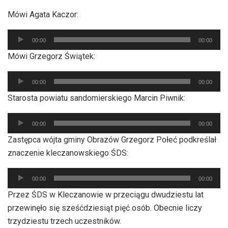
Mówi Agata Kaczor:
Odtwarzacz
00:00
00:00
plików
Mówi Grzegorz Świątek:
dźwiękowych
Odtwarzacz
00:00
00:00
plików
Starosta powiatu sandomierskiego Marcin Piwnik:
dźwiękowych
Odtwarzacz
00:00
00:00
plików
Zastępca wójta gminy Obrazów Grzegorz Połeć podkreślał
dźwiękowych
znaczenie kleczanowskiego ŚDS:
Odtwarzacz
00:00
00:00
plików
Przez ŚDS w Kleczanowie w przeciągu dwudziestu lat
dźwiękowych
przewinęło się sześćdziesiąt pięć osób. Obecnie liczy
trzydziestu trzech uczestników.