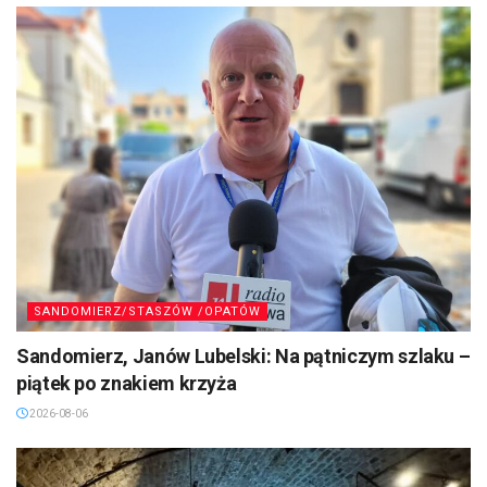
SANDOMIERZ/STASZÓW /OPATÓW
Sandomierz, Janów Lubelski: Na pątniczym szlaku –
piątek po znakiem krzyża
2026-08-06