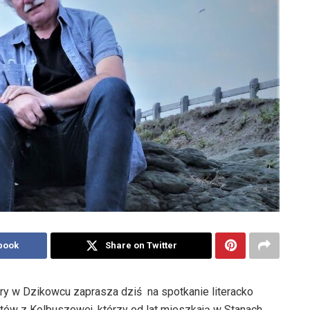
book
Share on Twitter
 w Dzikowcu zaprasza dziś na spotkanie literacko
tów z Kolbuszowej, którzy od lat mieszkają w Stanach