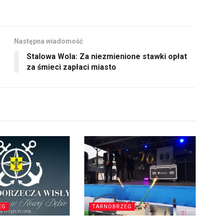
Następna wiadomość
Stalowa Wola: Za niezmienione stawki opłat
za śmieci zapłaci miasto
EG
TARNOBRZEG