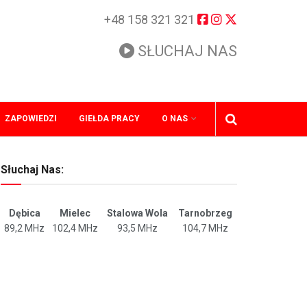
+48 158 321 321
SŁUCHAJ NAS
ZAPOWIEDZI
GIEŁDA PRACY
O NAS
Słuchaj Nas:
Dębica
Mielec
Stalowa Wola
Tarnobrzeg
89,2 MHz
102,4 MHz
93,5 MHz
104,7 MHz