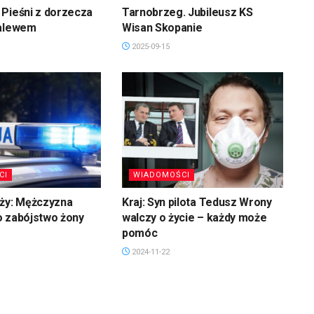
Pieśni z dorzecza
Tarnobrzeg. Jubileusz KS
zalewem
Wisan Skopanie
2025-09-15
CI
WIADOMOŚCI
uży: Mężczyzna
Kraj: Syn pilota Tedusz Wrony
o zabójstwo żony
walczy o życie – każdy może
pomóc
2024-11-22