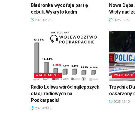
Biedronka wycofuje partię
Nowa Dęba. 
cebuli. Wykryto kadm
Wisły nad 
2026-02-23
2025-09-27
WIADOMOŚCI
WIADOMOŚ
Radio Leliwa wśród najlepszych
Trzydnik D
stacji radiowych na
oskarżony 
Podkarpaciu!
2025-02-10
2025-03-19