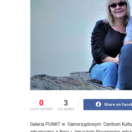
0
3
Share on Face
UDOSTĘPNIEŃ
OGLĄDANY
Galeria PUNKT w Samorządowym Centrum Kultury
artystyczne z Anną i Januszem Skowronów, artys