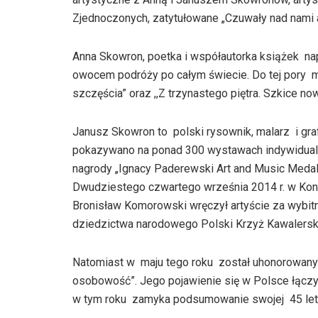
Zjednoczonych, zatytułowane „Czuwały nad nami a
Anna Skowron, poetka i współautorka książek n
owocem podróży po całym świecie. Do tej pory m
szczęścia” oraz ,,Z trzynastego piętra. Szkice now
Janusz Skowron to polski rysownik, malarz i grafi
pokazywano na ponad 300 wystawach indywidualny
nagrody „Ignacy Paderewski Art and Music Medal
Dwudziestego czwartego września 2014 r. w Ko
Bronisław Komorowski wręczył artyście za wybitn
dziedzictwa narodowego Polski Krzyż Kawalerski
Natomiast w maju tego roku został uhonorowany 
osobowość”. Jego pojawienie się w Polsce łączy 
w tym roku zamyka podsumowanie swojej 45 letni