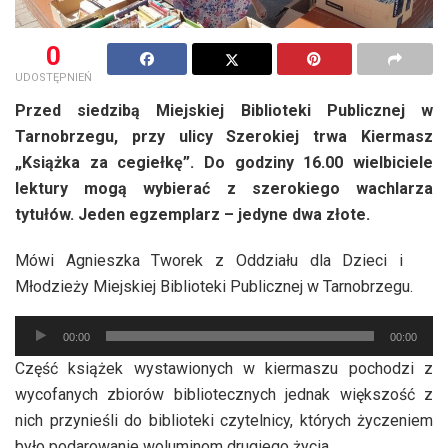
0
UDOSTĘPNIEŃ
Przed siedzibą Miejskiej Biblioteki Publicznej w
Tarnobrzegu, przy ulicy Szerokiej trwa Kiermasz
„Książka za cegiełkę”. Do godziny 16.00 wielbiciele
lektury mogą wybierać z szerokiego wachlarza
tytułów. Jeden egzemplarz – jedyne dwa złote.
Mówi Agnieszka Tworek z Oddziału dla Dzieci i
Młodzieży Miejskiej Biblioteki Publicznej w Tarnobrzegu.
Odtwarzacz
00:00
00:00
plików
Część książek wystawionych w kiermaszu pochodzi z
dźwiękowych
wycofanych zbiorów bibliotecznych jednak większość z
nich przynieśli do biblioteki czytelnicy, których życzeniem
było podarowanie woluminom drugiego życia.