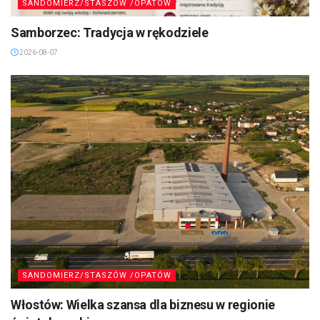
SANDOMIERZ/STASZÓW /OPATÓW
Samborzec: Tradycja w rękodziele
2026-08-07
SANDOMIERZ/STASZÓW /OPATÓW
Włostów: Wielka szansa dla biznesu w regionie