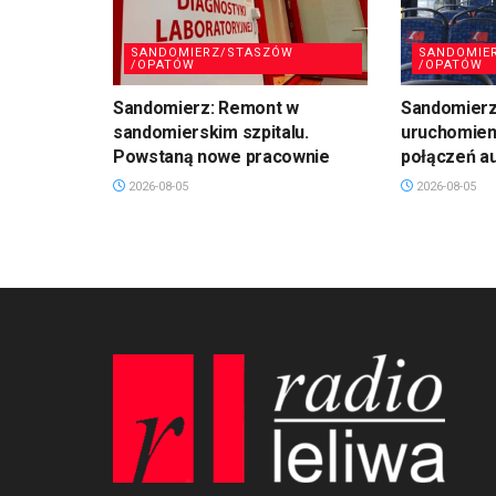
SANDOMIERZ/STASZÓW
SANDOMIE
/OPATÓW
/OPATÓW
Sandomierz: Remont w
Sandomierz:
sandomierskim szpitalu.
uruchomien
Powstaną nowe pracownie
połączeń a
2026-08-05
2026-08-05