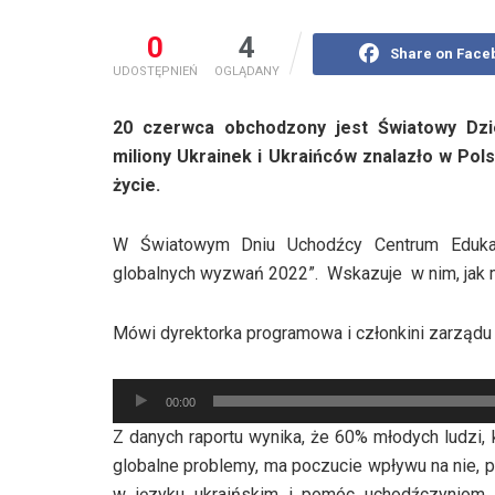
0
4
Share on Face
UDOSTĘPNIEŃ
OGLĄDANY
20 czerwca obchodzony jest Światowy Dzi
miliony Ukrainek i Ukraińców znalazło w Pols
życie.
W Światowym Dniu Uchodźcy Centrum Edukacj
globalnych wyzwań 2022”. Wskazuje w nim, jak m
Mówi dyrektorka programowa i członkini zarządu 
Odtwarzacz
00:00
plików
Z danych raportu wynika, że 60% młodych ludzi, 
dźwiękowych
globalne problemy, ma poczucie wpływu na nie, 
w języku ukraińskim i pomóc uchodźczyniom 