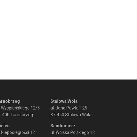
arnobrzeg
Stalowa Wola
. Wyspiańskiego 12/5
al. Jana Pawła II 25
9-400 Tarnobrzeg
37-450 Stalowa Wola
ielec
Sandomierz
. Niepodległości 12
ul. Wojska Polskiego 12