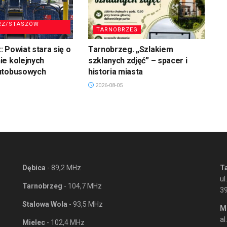
RZ/STASZÓW
TARNOBRZEG
 Powiat stara się o
Tarnobrzeg. „Szlakiem
ie kolejnych
szklanych zdjęć” – spacer i
utobusowych
historia miasta
2026-08-05
Dębica
- 89,2 MHz
T
ul
Tarnobrzeg
- 104,7 MHz
3
Stalowa Wola
- 93,5 MHz
M
al
Mielec
- 102,4 MHz