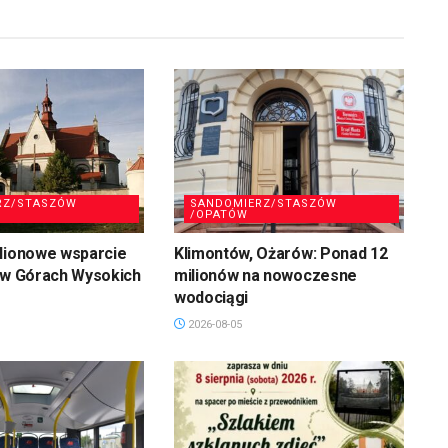
RZ/STASZÓW
SANDOMIERZ/STASZÓW
/OPATÓW
ilionowe wsparcie
Klimontów, Ożarów: Ponad 12
 w Górach Wysokich
milionów na nowoczesne
wodociągi
2026-08-05