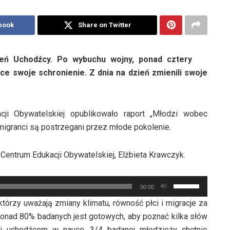
book
Share on Twitter
eń Uchodźcy. Po wybuchu wojny, ponad cztery
ce swoje schronienie. Z dnia na dzień zmienili swoje
i Obywatelskiej opublikowało raport „Młodzi wobec
igranci są postrzegani przez młode pokolenie.
Centrum Edukacji Obywatelskiej, Elżbieta Krawczyk.
Używaj
00:00
strzałek
którzy uważają zmiany klimatu, równość płci i migracje za
do
ponad 80% badanych jest gotowych, aby poznać kilka słów
góry
i uchodźcom w nauce, 3/4 badanej młodzieży chętnie