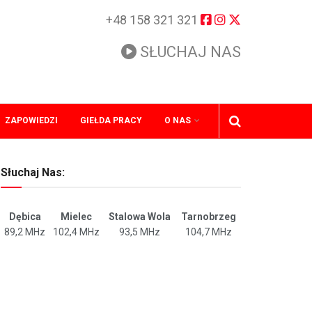
+48 158 321 321
SŁUCHAJ NAS
ZAPOWIEDZI
GIEŁDA PRACY
O NAS
Słuchaj Nas:
Dębica
Mielec
Stalowa Wola
Tarnobrzeg
89,2 MHz
102,4 MHz
93,5 MHz
104,7 MHz