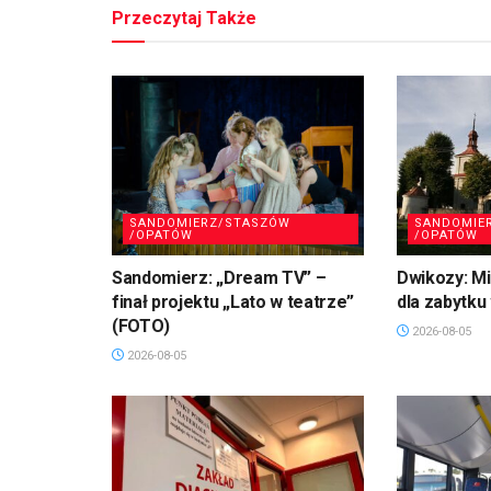
Przeczytaj Także
SANDOMIERZ/STASZÓW
SANDOMIE
/OPATÓW
/OPATÓW
Sandomierz: „Dream TV” –
Dwikozy: M
finał projektu „Lato w teatrze”
dla zabytku
(FOTO)
2026-08-05
2026-08-05