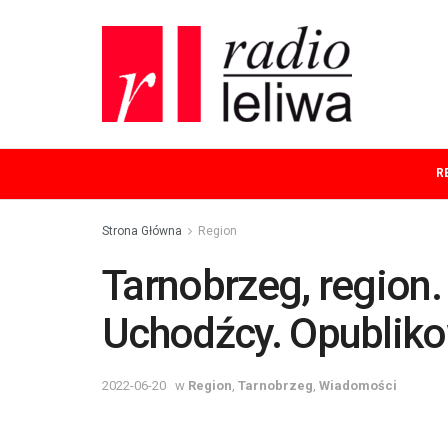
R
Strona Główna
Region
Tarnobrzeg, region
Uchodźcy. Opubliko
2022-06-20
w
Region
,
Tarnobrzeg
,
Wiadomości