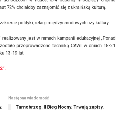
oraz
t 72% chciałoby zaznajomić się z ukraińską kulturą.
do
dołu
akresie polityki, relacji międzynarodowych czy kultury.
aby
zwiększyć
realizowany jest w ramach kampanii edukacyjnej „Ponad
lub
e zostało przeprowadzone techniką CAWI w dniach 18-21
zmniejszyć
u 13-19 lat.
głośność.
2”.
Następna wiadomość
.
Tarnobrzeg. II Bieg Nocny. Trwają zapisy.