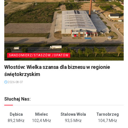
SANDOMIERZ/STASZÓW /OPATÓW
Włostów: Wielka szansa dla biznesu w regionie
świętokrzyskim
2026-08-07
Słuchaj Nas:
Dębica
Mielec
Stalowa Wola
Tarnobrzeg
89,2 MHz
102,4 MHz
93,5 MHz
104,7 MHz