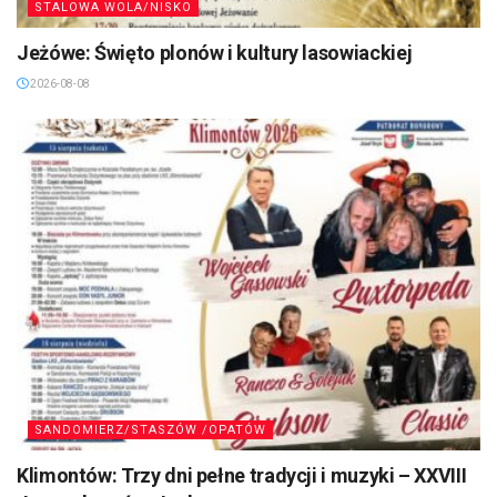
STALOWA WOLA/NISKO
Jeżówe: Święto plonów i kultury lasowiackiej
2026-08-08
SANDOMIERZ/STASZÓW /OPATÓW
Klimontów: Trzy dni pełne tradycji i muzyki – XXVIII