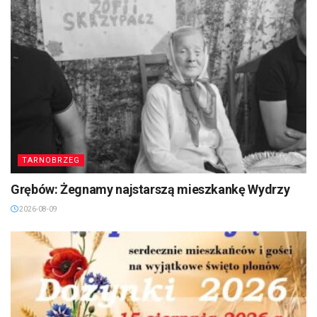
TARNOBRZEG
Grębów: Żegnamy najstarszą mieszkankę Wydrzy
2026-08-09