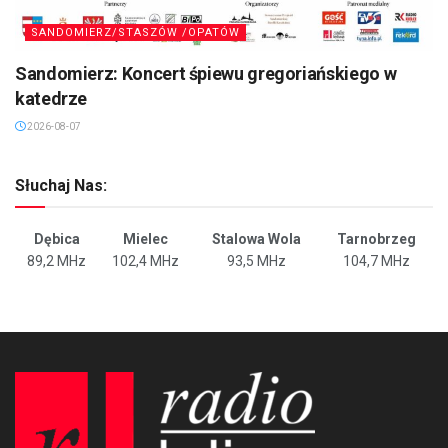
SANDOMIERZ/STASZÓW /OPATÓW
Sandomierz: Koncert śpiewu gregoriańskiego w
katedrze
2026-08-07
Słuchaj Nas:
Dębica
Mielec
Stalowa Wola
Tarnobrzeg
89,2 MHz
102,4 MHz
93,5 MHz
104,7 MHz