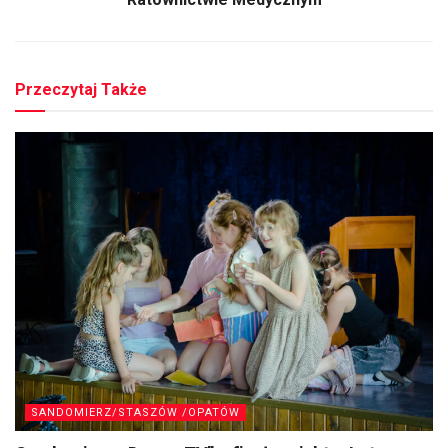
Przeczytaj Także
SANDOMIERZ/STASZÓW /OPATÓW