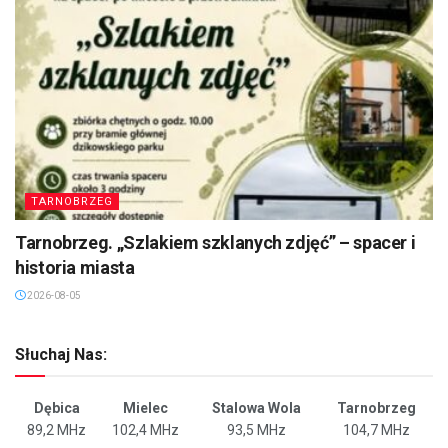
TARNOBRZEG
Tarnobrzeg. „Szlakiem szklanych zdjęć” – spacer i
historia miasta
2026-08-05
Słuchaj Nas:
Dębica
Mielec
Stalowa Wola
Tarnobrzeg
89,2 MHz
102,4 MHz
93,5 MHz
104,7 MHz