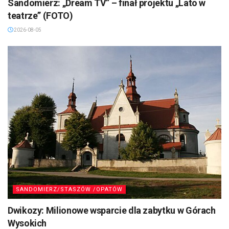
Sandomierz: „Dream TV” – finał projektu „Lato w
teatrze” (FOTO)
2026-08-05
SANDOMIERZ/STASZÓW /OPATÓW
Dwikozy: Milionowe wsparcie dla zabytku w Górach
Wysokich