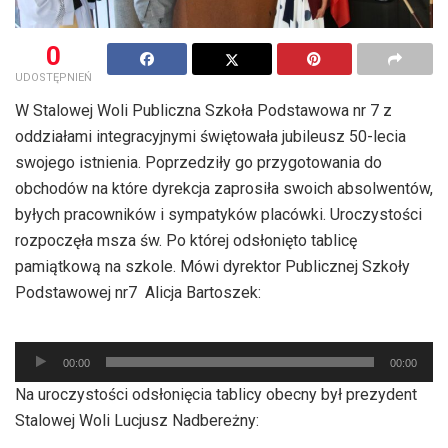
0
UDOSTĘPNIEŃ
W Stalowej Woli Publiczna Szkoła Podstawowa nr 7 z
oddziałami integracyjnymi świętowała jubileusz 50-lecia
swojego istnienia. Poprzedziły go przygotowania do
obchodów na które dyrekcja zaprosiła swoich absolwentów,
byłych pracowników i sympatyków placówki. Uroczystości
rozpoczęła msza św. Po której odsłonięto tablicę
pamiątkową na szkole. Mówi dyrektor Publicznej Szkoły
Podstawowej nr7 Alicja Bartoszek:
Odtwarzacz
plików
00:00
00:00
dźwiękowych
Na uroczystości odsłonięcia tablicy obecny był prezydent
Stalowej Woli Lucjusz Nadbereżny: