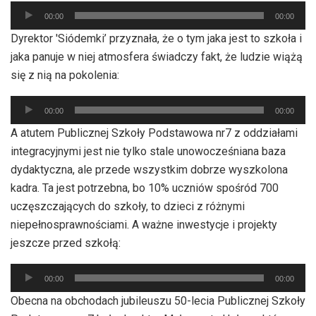
Odtwarzacz
00:00
00:00
plików
Dyrektor 'Siódemki’ przyznała, że o tym jaka jest to szkoła i
dźwiękowych
jaka panuje w niej atmosfera świadczy fakt, że ludzie wiążą
się z nią na pokolenia:
Odtwarzacz
00:00
00:00
plików
A atutem Publicznej Szkoły Podstawowa nr7 z oddziałami
dźwiękowych
integracyjnymi jest nie tylko stale unowocześniana baza
dydaktyczna, ale przede wszystkim dobrze wyszkolona
kadra. Ta jest potrzebna, bo 10% uczniów spośród 700
uczęszczających do szkoły, to dzieci z różnymi
niepełnosprawnościami. A ważne inwestycje i projekty
jeszcze przed szkołą:
Odtwarzacz
00:00
00:00
plików
Obecna na obchodach jubileuszu 50-lecia Publicznej Szkoły
dźwiękowych