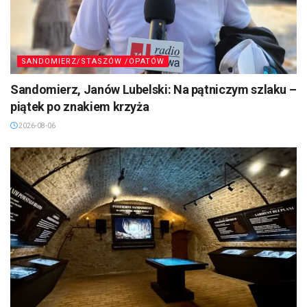
SANDOMIERZ/STASZÓW /OPATÓW
Sandomierz, Janów Lubelski: Na pątniczym szlaku –
piątek po znakiem krzyża
2026-08-06