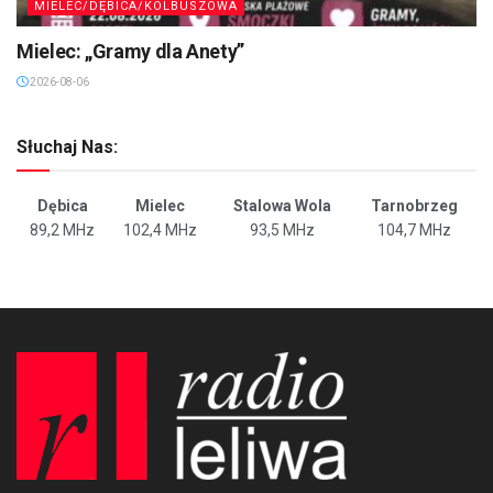
MIELEC/DĘBICA/KOLBUSZOWA
Mielec: „Gramy dla Anety”
2026-08-06
Słuchaj Nas:
Dębica
Mielec
Stalowa Wola
Tarnobrzeg
89,2 MHz
102,4 MHz
93,5 MHz
104,7 MHz