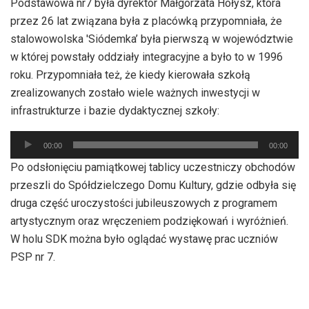
Podstawowa nr7 była dyrektor Małgorzata Hołysz, która
przez 26 lat związana była z placówką przypomniała, że
stalowowolska 'Siódemka’ była pierwszą w województwie
w której powstały oddziały integracyjne a było to w 1996
roku. Przypomniała też, że kiedy kierowała szkołą
zrealizowanych zostało wiele ważnych inwestycji w
infrastrukturze i bazie dydaktycznej szkoły:
Odtwarzacz
00:00
00:00
plików
Po odsłonięciu pamiątkowej tablicy uczestniczy obchodów
dźwiękowych
przeszli do Spółdzielczego Domu Kultury, gdzie odbyła się
druga część uroczystości jubileuszowych z programem
artystycznym oraz wręczeniem podziękowań i wyróżnień.
W holu SDK można było oglądać wystawę prac uczniów
PSP nr 7.