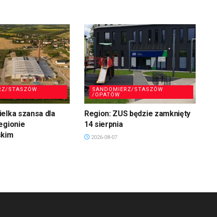
RZ/STASZÓW
SANDOMIERZ/STASZÓW
/OPATÓW
elka szansa dla
Region: ZUS będzie zamknięty
egionie
14 sierpnia
skim
2026-08-07