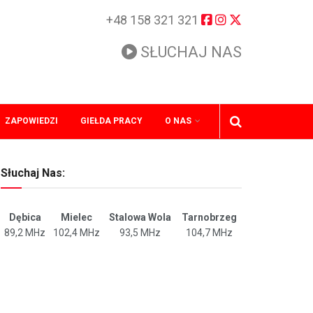
+48 158 321 321
SŁUCHAJ NAS
ZAPOWIEDZI
GIEŁDA PRACY
O NAS
Słuchaj Nas:
Dębica
Mielec
Stalowa Wola
Tarnobrzeg
89,2 MHz
102,4 MHz
93,5 MHz
104,7 MHz