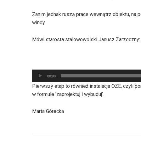
Zanim jednak ruszą prace wewnątrz obiektu, na 
windy.
Mówi starosta stalowowolski Janusz Zarzeczny:
Odtwarzacz
00:00
plików
Pierwszy etap to również instalacja OZE, czyli p
dźwiękowych
w formule 'zaprojektuj i wybuduj’.
Marta Górecka