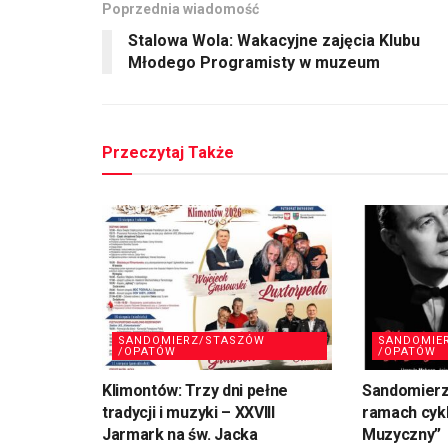
Poprzednia wiadomość
Stalowa Wola: Wakacyjne zajęcia Klubu
Młodego Programisty w muzeum
Przeczytaj Także
SANDOMIERZ/STASZÓW
SANDOMIE
/OPATÓW
/OPATÓW
Klimontów: Trzy dni pełne
Sandomierz
tradycji i muzyki – XXVIII
ramach cykl
Jarmark na św. Jacka
Muzyczny”