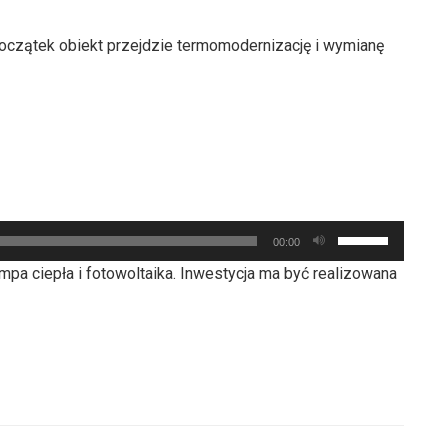
początek obiekt przejdzie termomodernizację i wymianę
Używaj
00:00
strzałek
ompa ciepła i fotowoltaika. Inwestycja ma być realizowana
do
góry
oraz
do
dołu
aby
zwiększyć