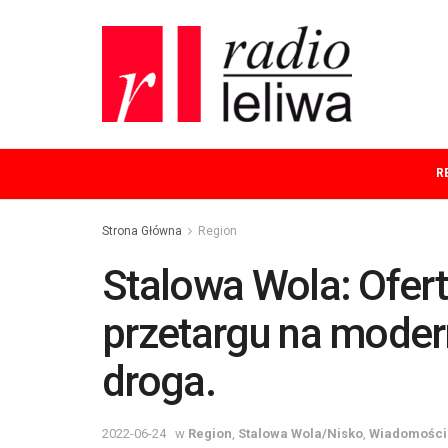
R
Strona Główna
Region
Stalowa Wola: Ofe
przetargu na moder
droga.
2022-06-24
w
Region
,
Stalowa Wola/Nisko
,
Wiadomości