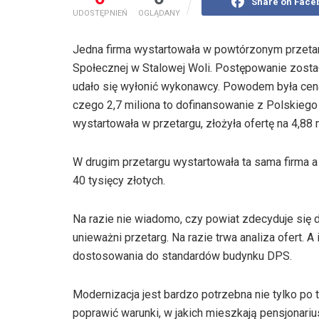
Share on Face
UDOSTĘPNIEŃ
OGLĄDANY
Jedna firma wystartowała w powtórzonym przeta
Społecznej w Stalowej Woli. Postępowanie zosta
udało się wyłonić wykonawcy. Powodem była cena.
czego 2,7 miliona to dofinansowanie z Polskiego
wystartowała w przetargu, złożyła ofertę na 4,88 m
W drugim przetargu wystartowała ta sama firma a j
40 tysięcy złotych.
Na razie nie wiadomo, czy powiat zdecyduje się 
unieważni przetarg. Na razie trwa analiza ofert. 
dostosowania do standardów budynku DPS.
Modernizacja jest bardzo potrzebna nie tylko po t
poprawić warunki, w jakich mieszkają pensjonariu