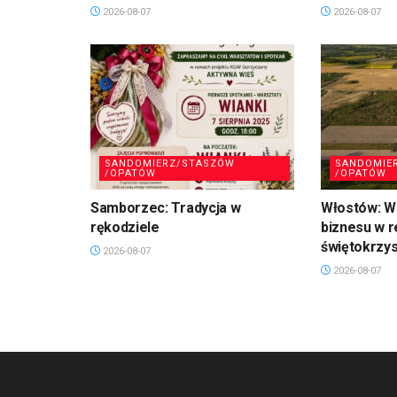
2026-08-07
2026-08-07
SANDOMIERZ/STASZÓW
SANDOMIE
/OPATÓW
/OPATÓW
Samborzec: Tradycja w
Włostów: Wi
rękodziele
biznesu w r
świętokrzy
2026-08-07
2026-08-07