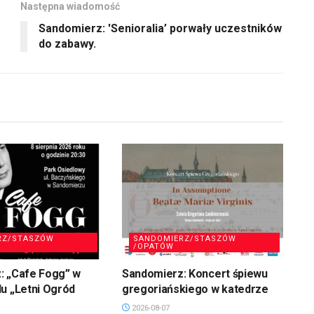
Następna wiadomość
lub
Sandomierz: 'Senioralia’ porwały uczestników
zmniejszyć
do zabawy.
głośność.
RZ/STASZÓW
SANDOMIERZ/STASZÓW
/OPATÓW
: „Cafe Fogg” w
Sandomierz: Koncert śpiewu
u „Letni Ogród
gregoriańskiego w katedrze
2026-08-07