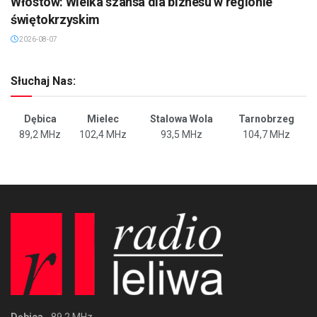
Włostów: Wielka szansa dla biznesu w regionie
świętokrzyskim
2026-08-07
Słuchaj Nas:
Dębica
Mielec
Stalowa Wola
Tarnobrzeg
89,2 MHz
102,4 MHz
93,5 MHz
104,7 MHz
Dębica
- 89,2 MHz