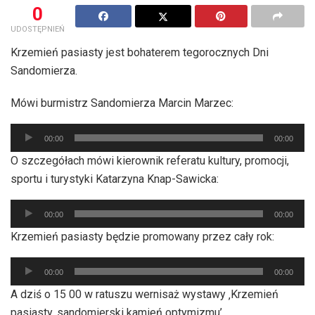
0
UDOSTĘPNIEŃ
Krzemień pasiasty jest bohaterem tegorocznych Dni
Sandomierza.
Mówi burmistrz Sandomierza Marcin Marzec:
Odtwarzacz
00:00
00:00
plików
O szczegółach mówi kierownik referatu kultury, promocji,
dźwiękowych
sportu i turystyki Katarzyna Knap-Sawicka:
Odtwarzacz
00:00
00:00
plików
Krzemień pasiasty będzie promowany przez cały rok:
dźwiękowych
Odtwarzacz
00:00
00:00
plików
A dziś o 15 00 w ratuszu wernisaż wystawy ‚Krzemień
dźwiękowych
pasiasty, sandomierski kamień optymizmu’.