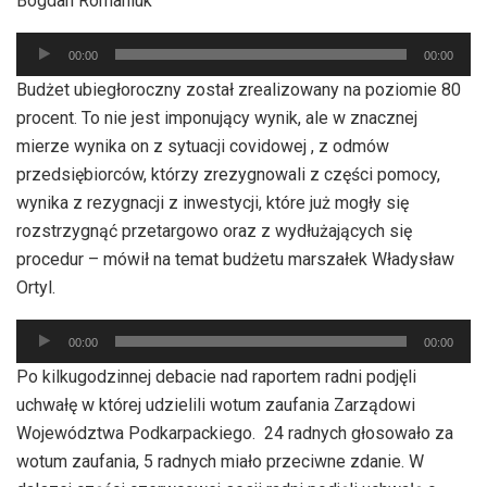
Bogdan Romaniuk
Odtwarzacz
00:00
00:00
plików
Budżet ubiegłoroczny został zrealizowany na poziomie 80
dźwiękowych
procent. To nie jest imponujący wynik, ale w znacznej
mierze wynika on z sytuacji covidowej , z odmów
przedsiębiorców, którzy zrezygnowali z części pomocy,
wynika z rezygnacji z inwestycji, które już mogły się
rozstrzygnąć przetargowo oraz z wydłużających się
procedur – mówił na temat budżetu marszałek Władysław
Ortyl.
Odtwarzacz
00:00
00:00
plików
Po kilkugodzinnej debacie nad raportem radni podjęli
dźwiękowych
uchwałę w której udzielili wotum zaufania Zarządowi
Województwa Podkarpackiego. 24 radnych głosowało za
wotum zaufania, 5 radnych miało przeciwne zdanie. W