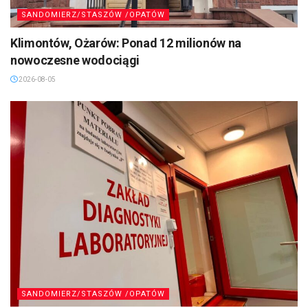
SANDOMIERZ/STASZÓW /OPATÓW
Klimontów, Ożarów: Ponad 12 milionów na
nowoczesne wodociągi
2026-08-05
SANDOMIERZ/STASZÓW /OPATÓW