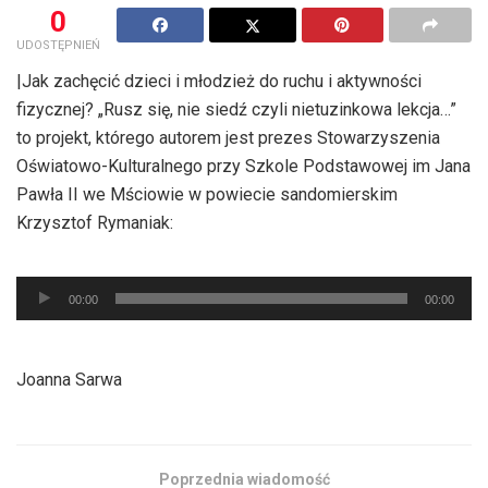
0
UDOSTĘPNIEŃ
|Jak zachęcić dzieci i młodzież do ruchu i aktywności
fizycznej? „Rusz się, nie siedź czyli nietuzinkowa lekcja…”
to projekt, którego autorem jest prezes Stowarzyszenia
Oświatowo-Kulturalnego przy Szkole Podstawowej im Jana
Pawła II we Mściowie w powiecie sandomierskim
Krzysztof Rymaniak:
Odtwarzacz
00:00
00:00
plików
dźwiękowych
Joanna Sarwa
Poprzednia wiadomość