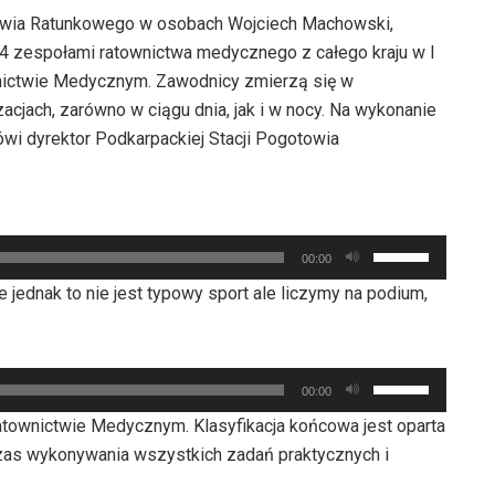
towia Ratunkowego w osobach Wojciech Machowski,
 24 zespołami ratownictwa medycznego z całego kraju w I
nictwie Medycznym. Zawodnicy zmierzą się w
acjach, zarówno w ciągu dnia, jak i w nocy. Na wykonanie
i dyrektor Podkarpackiej Stacji Pogotowia
Używaj
00:00
strzałek
jednak to nie jest typowy sport ale liczymy na podium,
do
góry
oraz
Używaj
do
00:00
strzałek
dołu
atownictwie Medycznym. Klasyfikacja końcowa jest oparta
do
aby
as wykonywania wszystkich zadań praktycznych i
góry
zwiększyć