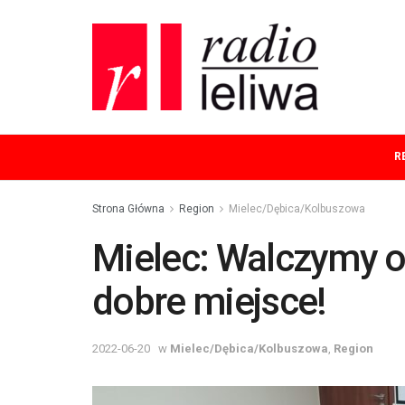
R
Strona Główna
Region
Mielec/Dębica/Kolbuszowa
Mielec: Walczymy o
dobre miejsce!
2022-06-20
w
Mielec/Dębica/Kolbuszowa
,
Region