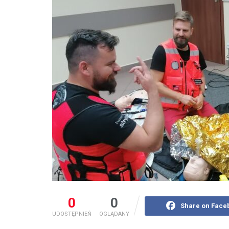
0
0
Share on Face
UDOSTĘPNIEŃ
OGLĄDANY