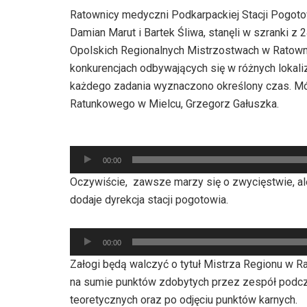
Ratownicy medyczni Podkarpackiej Stacji Pogo
Damian Marut i Bartek Śliwa, stanęli w szranki z
Opolskich Regionalnych Mistrzostwach w Ratow
konkurencjach odbywających się w różnych lokaliz
każdego zadania wyznaczono określony czas. Mów
Ratunkowego w Mielcu, Grzegorz Gałuszka.
Odtwarzacz
00:00
plików
Oczywiście, zawsze marzy się o zwycięstwie, ale 
dźwiękowych
dodaje dyrekcja stacji pogotowia.
Odtwarzacz
00:00
plików
Załogi będą walczyć o tytuł Mistrza Regionu w R
dźwiękowych
na sumie punktów zdobytych przez zespół podcz
teoretycznych oraz po odjęciu punktów karnych.