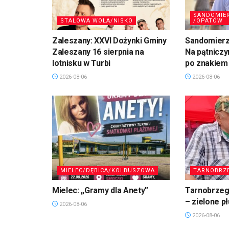
SANDOMIE
STALOWA WOLA/NISKO
/OPATÓW
Zaleszany: XXVI Dożynki Gminy
Sandomierz,
Zaleszany 16 sierpnia na
Na pątniczy
lotnisku w Turbi
po znakiem
2026-08-06
2026-08-06
MIELEC/DĘBICA/KOLBUSZOWA
TARNOBRZ
Mielec: „Gramy dla Anety”
Tarnobrzeg.
– zielone p
2026-08-06
2026-08-06