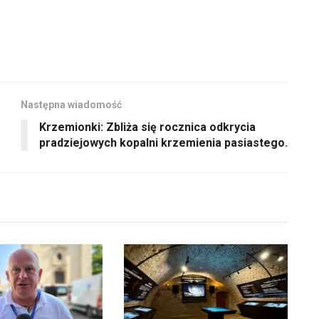
oraz
lub
do
zmniejszyć
dołu
głośność.
aby
zwiększyć
lub
Następna wiadomość
zmniejszyć
Krzemionki: Zbliża się rocznica odkrycia
głośność.
pradziejowych kopalni krzemienia pasiastego.