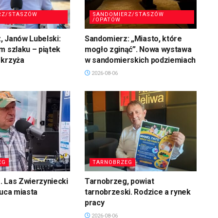
RZ/STASZÓW
SANDOMIERZ/STASZÓW
/OPATÓW
 Janów Lubelski:
Sandomierz: „Miasto, które
m szlaku – piątek
mogło zginąć”. Nowa wystawa
 krzyża
w sandomierskich podziemiach
2026-08-06
EG
TARNOBRZEG
 Las Zwierzyniecki
Tarnobrzeg, powiat
łuca miasta
tarnobrzeski. Rodzice a rynek
pracy
2026-08-06