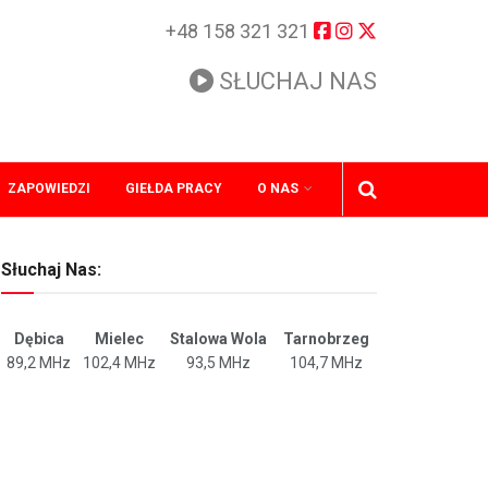
+48 158 321 321
SŁUCHAJ NAS
ZAPOWIEDZI
GIEŁDA PRACY
O NAS
Słuchaj Nas:
Dębica
Mielec
Stalowa Wola
Tarnobrzeg
89,2 MHz
102,4 MHz
93,5 MHz
104,7 MHz