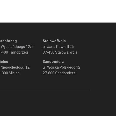
arnobrzeg
Stalowa Wola
. Wyspiańskiego 12/5
al. Jana Pawła II 25
9-400 Tarnobrzeg
37-450 Stalowa Wola
ielec
Sandomierz
. Niepodległości 12
ul. Wojska Polskiego 12
-300 Mielec
27-600 Sandomierz