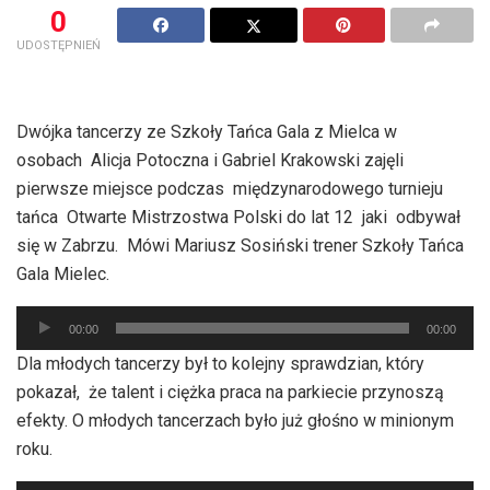
0
UDOSTĘPNIEŃ
Dwójka tancerzy ze Szkoły Tańca Gala z Mielca w
osobach Alicja Potoczna i Gabriel Krakowski zajęli
pierwsze miejsce podczas międzynarodowego turnieju
tańca Otwarte Mistrzostwa Polski do lat 12 jaki odbywał
się w Zabrzu. Mówi Mariusz Sosiński trener Szkoły Tańca
Gala Mielec.
Odtwarzacz
00:00
00:00
plików
Dla młodych tancerzy był to kolejny sprawdzian, który
dźwiękowych
pokazał, że talent i ciężka praca na parkiecie przynoszą
efekty. O młodych tancerzach było już głośno w minionym
roku.