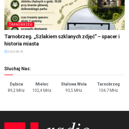
TARNOBRZEG
Tarnobrzeg. „Szlakiem szklanych zdjęć” – spacer i
historia miasta
2026-08-05
Słuchaj Nas:
Dębica
Mielec
Stalowa Wola
Tarnobrzeg
89,2 MHz
102,4 MHz
93,5 MHz
104,7 MHz