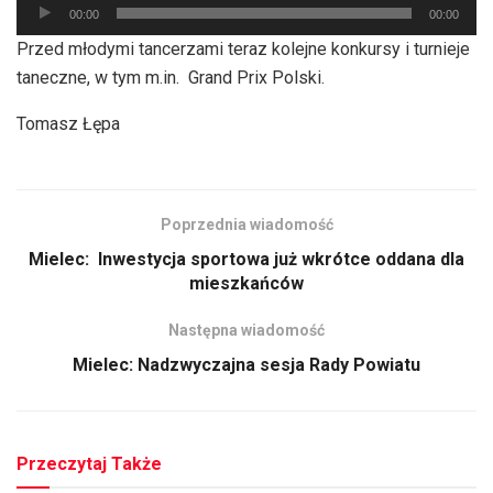
Odtwarzacz
00:00
00:00
plików
Przed młodymi tancerzami teraz kolejne konkursy i turnieje
dźwiękowych
taneczne, w tym m.in. Grand Prix Polski.
Tomasz Łępa
Poprzednia wiadomość
Mielec: Inwestycja sportowa już wkrótce oddana dla
mieszkańców
Następna wiadomość
Mielec: Nadzwyczajna sesja Rady Powiatu
Przeczytaj Także