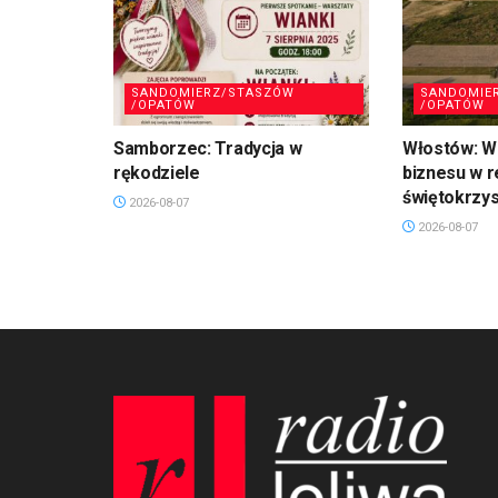
SANDOMIERZ/STASZÓW
SANDOMIE
/OPATÓW
/OPATÓW
Samborzec: Tradycja w
Włostów: Wi
rękodziele
biznesu w r
świętokrzy
2026-08-07
2026-08-07