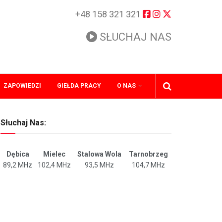
+48 158 321 321
SŁUCHAJ NAS
ZAPOWIEDZI
GIEŁDA PRACY
O NAS
Słuchaj Nas:
Dębica
Mielec
Stalowa Wola
Tarnobrzeg
89,2 MHz
102,4 MHz
93,5 MHz
104,7 MHz