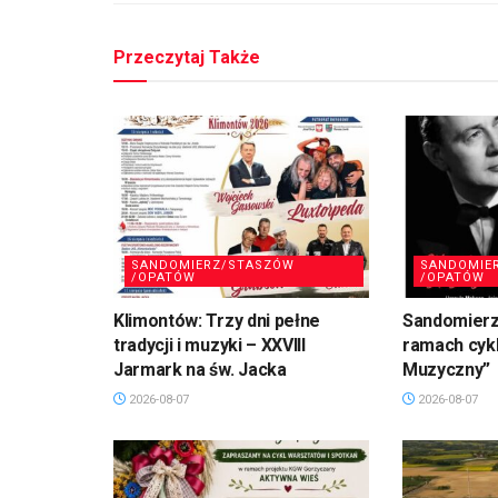
Przeczytaj Także
SANDOMIERZ/STASZÓW
SANDOMIE
/OPATÓW
/OPATÓW
Klimontów: Trzy dni pełne
Sandomierz
tradycji i muzyki – XXVIII
ramach cykl
Jarmark na św. Jacka
Muzyczny”
2026-08-07
2026-08-07