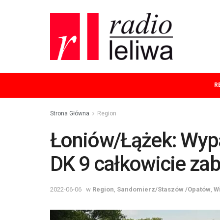
R
Strona Główna
Region
Łoniów/Łążek: Wyp
DK 9 całkowicie za
2022-06-06
w
Region
,
Sandomierz/Staszów /Opatów
,
W