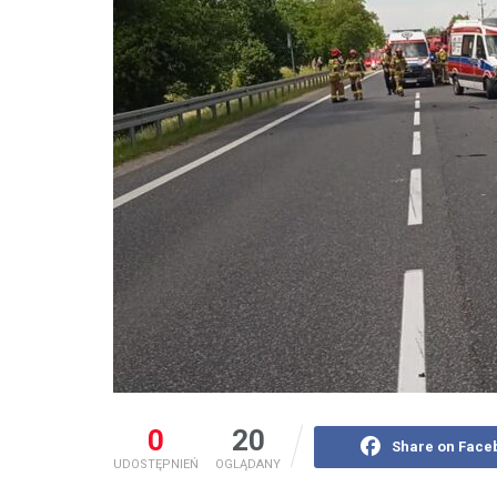
0
20
Share on Face
UDOSTĘPNIEŃ
OGLĄDANY