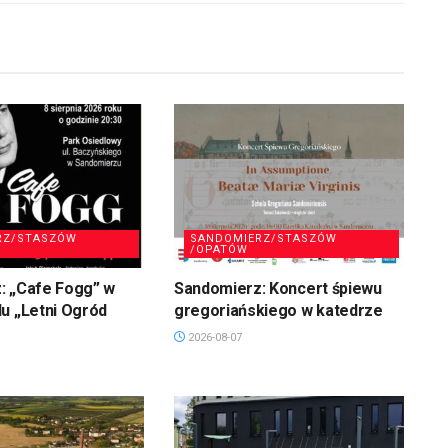
RZ/STASZÓW
SANDOMIERZ/STASZÓW
/OPATÓW
: „Cafe Fogg” w
Sandomierz: Koncert śpiewu
u „Letni Ogród
gregoriańskiego w katedrze
2026-08-07