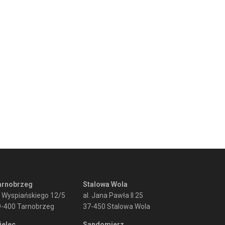
arnobrzeg
Stalowa Wola
. Wyspiańskiego 12/5
al. Jana Pawła II 25
9-400 Tarnobrzeg
37-450 Stalowa Wola
ielec
Sandomierz