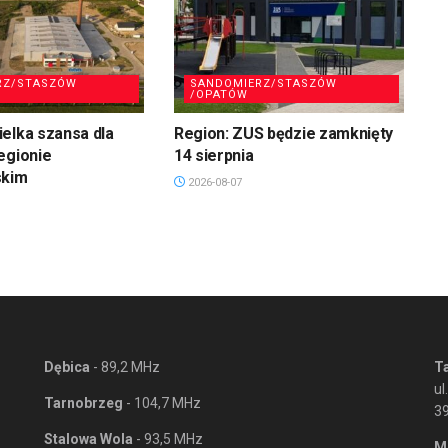
RZ/STASZÓW
SANDOMIERZ/STASZÓW
/OPATÓW
elka szansa dla
Region: ZUS będzie zamknięty
egionie
14 sierpnia
skim
2026-08-07
Dębica
- 89,2 MHz
T
ul
Tarnobrzeg
- 104,7 MHz
3
Stalowa Wola
- 93,5 MHz
M