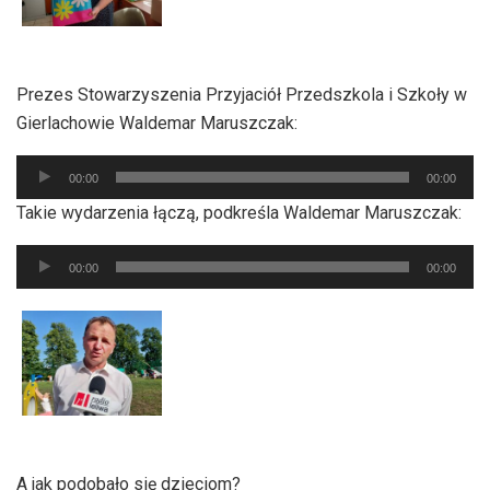
Prezes Stowarzyszenia Przyjaciół Przedszkola i Szkoły w
Gierlachowie Waldemar Maruszczak:
Odtwarzacz
00:00
00:00
plików
Takie wydarzenia łączą, podkreśla Waldemar Maruszczak:
dźwiękowych
Odtwarzacz
00:00
00:00
plików
dźwiękowych
A jak podobało się dzieciom?