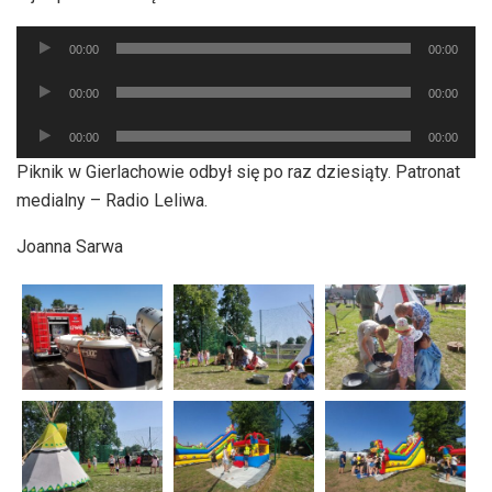
Odtwarzacz
00:00
00:00
plików
Odtwarzacz
dźwiękowych
00:00
00:00
plików
Odtwarzacz
dźwiękowych
00:00
00:00
plików
Piknik w Gierlachowie odbył się po raz dziesiąty. Patronat
dźwiękowych
medialny – Radio Leliwa.
Joanna Sarwa