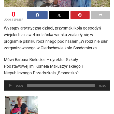
0
UDOSTĘPNIEŃ
Występy artystyczne dzieci, przysmaki koła gospodyń
wiejskich a nawet indiańska wioska znalazły się w
programie pikniku rodzinnego pod hasłem „W rodzinie siła”
zorganizowanego w Gierlachowie koło Sandomierza.
Mówi Barbara Bielecka – dyrektor Szkoły
Podstawowej im. Kornela Makuszyńskiego i
Niepublicznego Przedszkola „Słoneczko”:
Odtwarzacz
00:00
00:00
plików
dźwiękowych