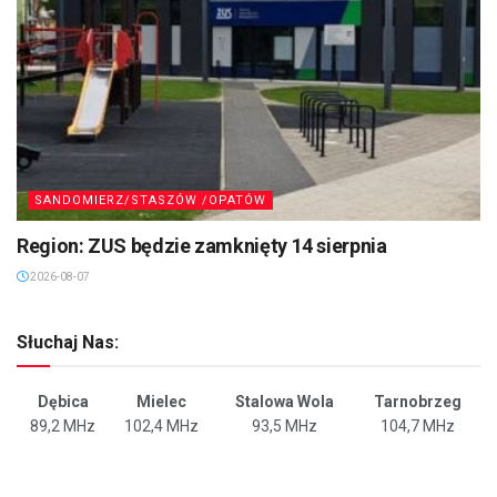
SANDOMIERZ/STASZÓW /OPATÓW
Region: ZUS będzie zamknięty 14 sierpnia
2026-08-07
Słuchaj Nas:
Dębica
Mielec
Stalowa Wola
Tarnobrzeg
89,2 MHz
102,4 MHz
93,5 MHz
104,7 MHz