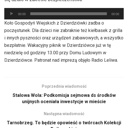
Odtwarzacz
00:00
00:00
plików
Koło Gospodyń Wiejskich z Dzierdziówki zadba o
dźwiękowych
poczęstunek. Dla dzieci nie zabraknie też kiełbasek z grilla
i innych pyszności oraz urządzeń zabawowych, a wszystko
bezpłatnie. Wakacyjny piknik w Dzierdziówce już w tę
niedzielę od godziny 13.00 przy Domu Ludowym w
Dzierdziówce. Patronat nad imprezą objęło Radio Leliwa.
Poprzednia wiadomość
Stalowa Wola: Podkomisja sejmowa ds środków
unijnych oceniała inwestycje w mieście
Następna wiadomość
Tarnobrzeg. To będzie opowieść o twórcach Kolekcji