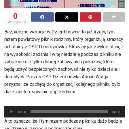
0
UDOSTĘPNIEŃ
Bezpieczne wakacje w Dzierdziówce, to już trzeci, tym
razem powiatowy piknik rodzinny, który organizują strażacy
ochotnicy z OSP Dzierdziówka. Strażacy jak zwykle stanęli
na wysokości zadania i w tę niedzielę podczas pikniku nie
zabraknie nie tylko dobrej zabawy ale i pokazów, które
będą uczyć bezpiecznych zachowań nie tylko dzieci ale i
dorosłych. Prezes OSP Dzierdziówka Adrian Wraga
przyznał, że zachętą do organizacji kolejnego pikniku było
duże zainteresowanie poprzednimi.
Odtwarzacz
00:00
00:00
plików
A to oznacza, że i tym razem podczas pikniku dużo będzie
dźwiękowych
się działo w zakresie bezpieczeństwa.