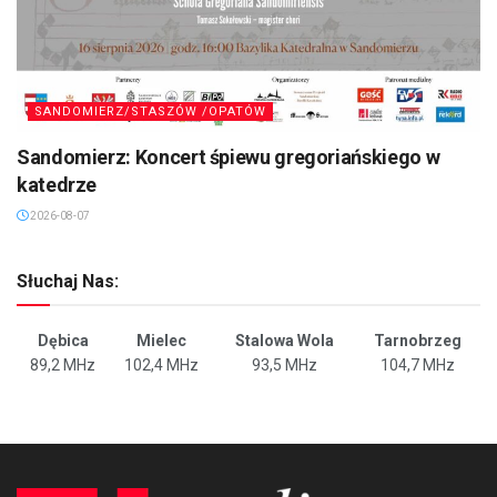
SANDOMIERZ/STASZÓW /OPATÓW
Sandomierz: Koncert śpiewu gregoriańskiego w
katedrze
2026-08-07
Słuchaj Nas:
Dębica
Mielec
Stalowa Wola
Tarnobrzeg
89,2 MHz
102,4 MHz
93,5 MHz
104,7 MHz