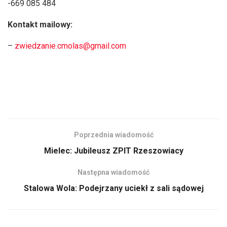
-669 085 484
Kontakt mailowy:
–
zwiedzanie.cmolas@gmail.com
Poprzednia wiadomość
Mielec: Jubileusz ZPIT Rzeszowiacy
Następna wiadomość
Stalowa Wola: Podejrzany uciekł z sali sądowej