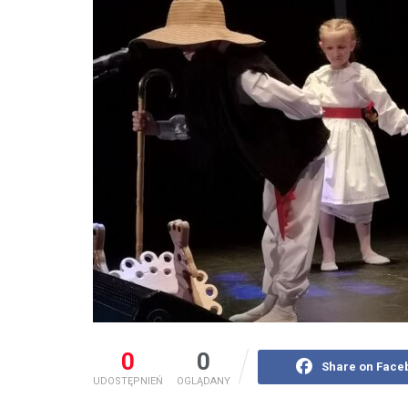
0
0
Share on Face
UDOSTĘPNIEŃ
OGLĄDANY