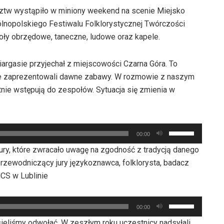
dztw wystąpiło w miniony weekend na scenie Miejsko
lnopolskiego Festiwalu Folklorystycznej Twórczości
społy obrzędowe, taneczne, ludowe oraz kapele.
iargasie przyjechał z miejscowości Czarna Góra. To
nie zaprezentowali dawne zabawy. W rozmowie z naszym
tnie wstępują do zespołów. Sytuacja się zmienia w
Używaj
00:00
strzałek
ury, które zwracało uwagę na zgodność z tradycją danego
do
przewodniczący jury językoznawca, folklorysta, badacz
góry
MCS w Lublinie
oraz
do
Używaj
dołu
00:00
strzałek
aby
ieliśmy odwołać. W zeszłym roku uczestnicy nadsyłali