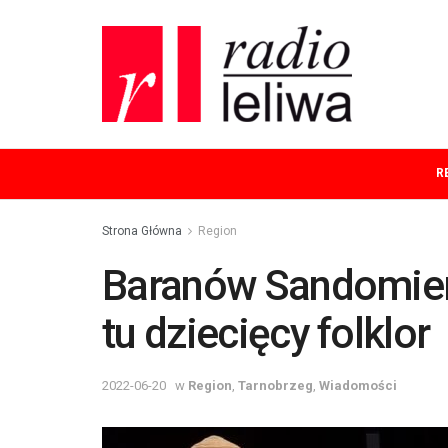
R
Strona Główna
Region
Baranów Sandomiers
tu dziecięcy folklor
2022-06-20
w
Region
,
Tarnobrzeg
,
Wiadomości