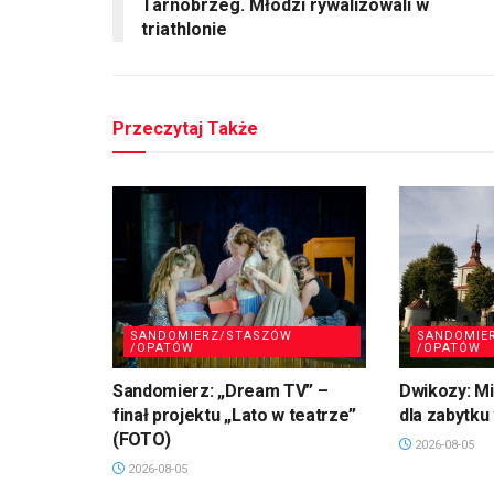
Tarnobrzeg. Młodzi rywalizowali w
triathlonie
Przeczytaj Także
SANDOMIERZ/STASZÓW
SANDOMIE
/OPATÓW
/OPATÓW
Sandomierz: „Dream TV” –
Dwikozy: M
finał projektu „Lato w teatrze”
dla zabytku
(FOTO)
2026-08-05
2026-08-05