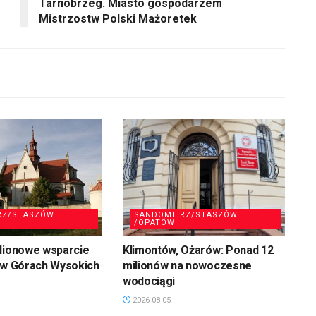
Tarnobrzeg. Miasto gospodarzem
Mistrzostw Polski Mażoretek
RZ/STASZÓW
SANDOMIERZ/STASZÓW
/OPATÓW
ilionowe wsparcie
Klimontów, Ożarów: Ponad 12
 w Górach Wysokich
milionów na nowoczesne
wodociągi
2026-08-05