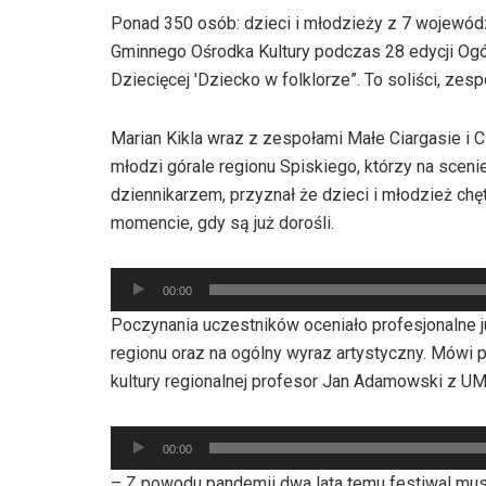
Ponad 350 osób: dzieci i młodzieży z 7 wojewó
Gminnego Ośrodka Kultury podczas 28 edycji Ogó
Dziecięcej 'Dziecko w folklorze”. To soliści, ze
Marian Kikla wraz z zespołami Małe Ciargasie i C
młodzi górale regionu Spiskiego, którzy na sce
dziennikarzem, przyznał że dzieci i młodzież chę
momencie, gdy są już dorośli.
Odtwarzacz
00:00
plików
Poczynania uczestników oceniało profesjonalne j
dźwiękowych
regionu oraz na ogólny wyraz artystyczny. Mówi 
kultury regionalnej profesor Jan Adamowski z U
Odtwarzacz
00:00
plików
– Z powodu pandemii dwa lata temu festiwal mus