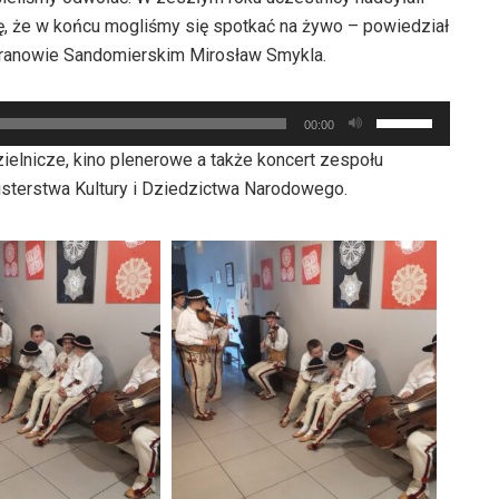
do
zwiększyć
ię, że w końcu mogliśmy się spotkać na żywo – powiedział
góry
lub
aranowie Sandomierskim Mirosław Smykla.
oraz
zmniejszyć
do
głośność.
Używaj
dołu
00:00
strzałek
aby
ielnicze, kino plenerowe a także koncert zespołu
do
zwiększyć
nisterstwa Kultury i Dziedzictwa Narodowego.
góry
lub
oraz
zmniejszyć
do
głośność.
dołu
aby
zwiększyć
lub
zmniejszyć
głośność.