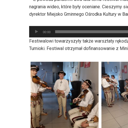
dźwiękowych
nagrania wideo, które były oceniane. Cieszymy s
dyrektor Miejsko Gminnego Ośrodka Kultury w B
Odtwarzacz
00:00
plików
Festiwalowi towarzyszyły także warsztaty rękodz
dźwiękowych
Turnioki. Festiwal otrzymał dofinansowanie z Mi