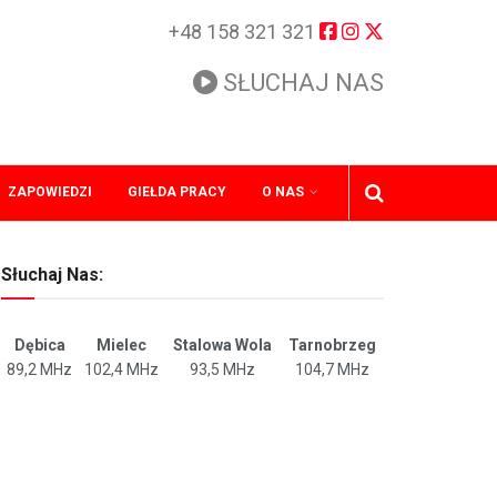
+48 158 321 321
SŁUCHAJ NAS
ZAPOWIEDZI
GIEŁDA PRACY
O NAS
Słuchaj Nas:
Dębica
Mielec
Stalowa Wola
Tarnobrzeg
89,2 MHz
102,4 MHz
93,5 MHz
104,7 MHz