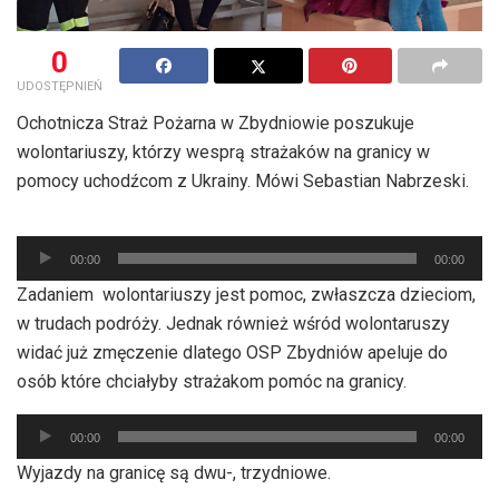
0
UDOSTĘPNIEŃ
Ochotnicza Straż Pożarna w Zbydniowie poszukuje
wolontariuszy, którzy wesprą strażaków na granicy w
pomocy uchodźcom z Ukrainy. Mówi Sebastian Nabrzeski.
Odtwarzacz
plików
00:00
00:00
dźwiękowych
Zadaniem wolontariuszy jest pomoc, zwłaszcza dzieciom,
w trudach podróży. Jednak również wśród wolontaruszy
widać już zmęczenie dlatego OSP Zbydniów apeluje do
osób które chciałyby strażakom pomóc na granicy.
Odtwarzacz
00:00
00:00
plików
Wyjazdy na granicę są dwu-, trzydniowe.
dźwiękowych