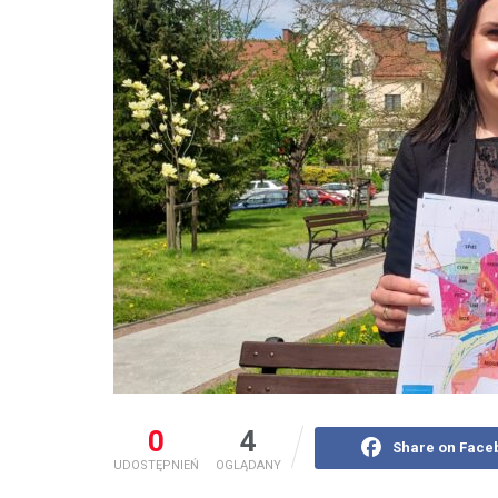
0
4
Share on Face
UDOSTĘPNIEŃ
OGLĄDANY