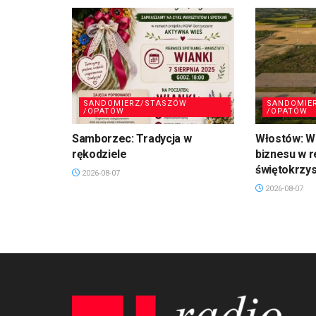
SANDOMIERZ/STASZÓW
SANDOMIE
/OPATÓW
/OPATÓW
Samborzec: Tradycja w
Włostów: Wi
rękodziele
biznesu w r
świętokrzy
2026-08-07
2026-08-07