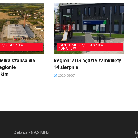
RZ/STASZÓW
SANDOMIERZ/STASZÓW
/OPATÓW
elka szansa dla
Region: ZUS będzie zamknięty
egionie
14 sierpnia
skim
2026-08-07
Dębica
- 89,2 MHz
T