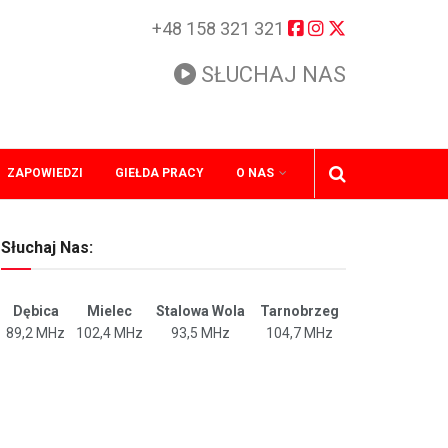
+48 158 321 321
SŁUCHAJ NAS
ZAPOWIEDZI
GIEŁDA PRACY
O NAS
Słuchaj Nas:
Dębica
Mielec
Stalowa Wola
Tarnobrzeg
89,2 MHz
102,4 MHz
93,5 MHz
104,7 MHz