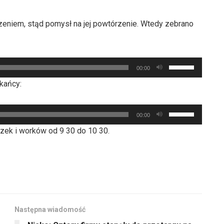
zmniejszyć
głośność.
eniem, stąd pomysł na jej powtórzenie. Wtedy zebrano
Używaj
00:00
strzałek
kańcy:
do
góry
Używaj
oraz
00:00
strzałek
do
zek i worków od 9 30 do 10 30.
do
dołu
góry
aby
oraz
zwiększyć
do
lub
dołu
zmniejszyć
aby
głośność.
Następna wiadomość
zwiększyć