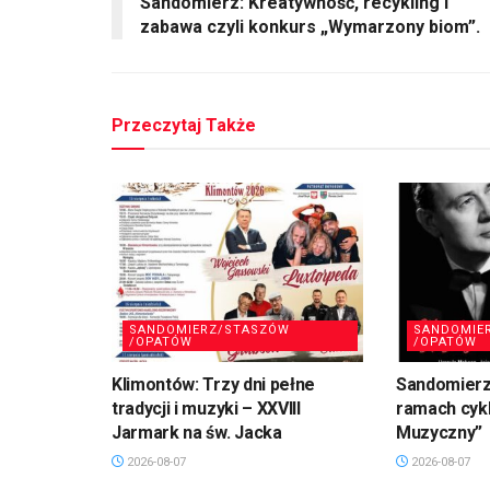
Sandomierz: Kreatywność, recykling i
zabawa czyli konkurs „Wymarzony biom”.
Przeczytaj Także
SANDOMIERZ/STASZÓW
SANDOMIE
/OPATÓW
/OPATÓW
Klimontów: Trzy dni pełne
Sandomierz
tradycji i muzyki – XXVIII
ramach cykl
Jarmark na św. Jacka
Muzyczny”
2026-08-07
2026-08-07