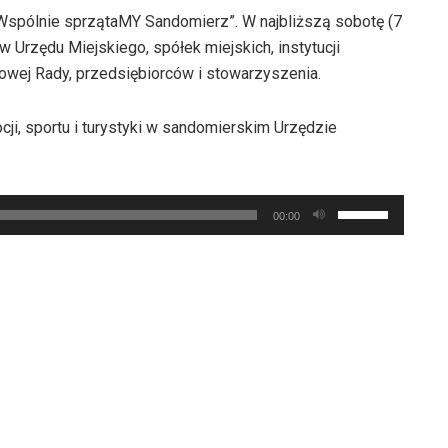
„Wspólnie sprzątaMY Sandomierz”. W najbliższą sobotę (7
 Urzędu Miejskiego, spółek miejskich, instytucji
żowej Rady, przedsiębiorców i stowarzyszenia.
ocji, sportu i turystyki w sandomierskim Urzędzie
Używaj
00:00
strzałek
do
góry
oraz
do
dołu
aby
zwiększyć
lub