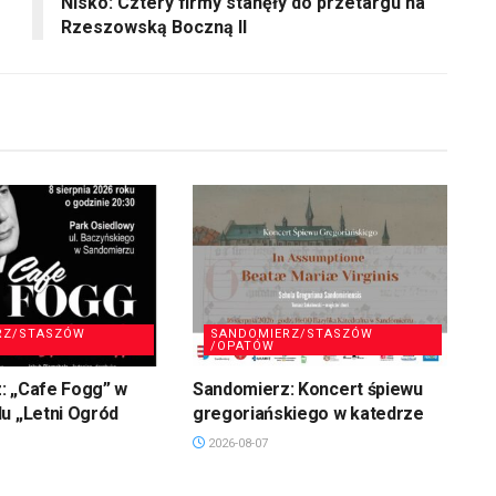
Nisko: Cztery firmy stanęły do przetargu na
lub
Rzeszowską Boczną II
zmniejszyć
głośność.
RZ/STASZÓW
SANDOMIERZ/STASZÓW
/OPATÓW
: „Cafe Fogg” w
Sandomierz: Koncert śpiewu
u „Letni Ogród
gregoriańskiego w katedrze
2026-08-07