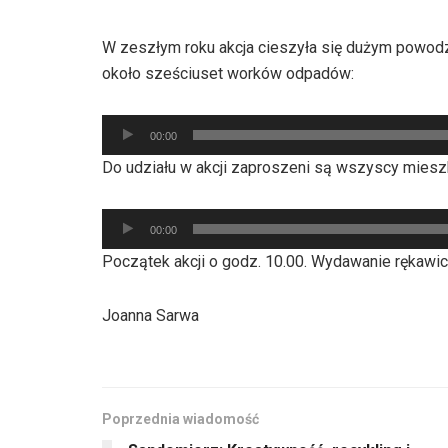
W zeszłym roku akcja cieszyła się dużym powodz
około sześciuset worków odpadów:
Odtwarzacz
00:00
plików
Do udziału w akcji zaproszeni są wszyscy miesz
dźwiękowych
Odtwarzacz
00:00
plików
Początek akcji o godz. 10.00. Wydawanie rękawic
dźwiękowych
Joanna Sarwa
Poprzednia wiadomość