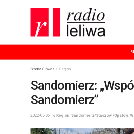
R
Strona Główna
Region
Sandomierz: „Wspó
Sandomierz”
2022-05-06
w
Region
,
Sandomierz/Staszów /Opatów
,
W