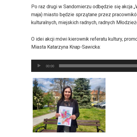
Po raz drugi w Sandomierzu odbędzie się akcja 
maja) miasto będzie sprzątane przez pracowników
kulturalnych, miejskich radnych, radnych Młodzie
O idei akcji mówi kierownik referatu kultury, prom
Miasta Katarzyna Knap-Sawicka:
Odtwarzacz
00:00
plików
dźwiękowych