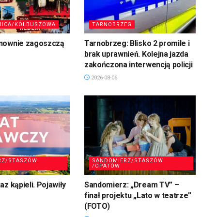
BICA/KOLBUSZOWA
TARNOBRZEG
nownie zagoszczą
Tarnobrzeg: Blisko 2 promile i
brak uprawnień. Kolejna jazda
zakończona interwencją policji
2026-08-06
RZ/STASZÓW
SANDOMIERZ/STASZÓW
/OPATÓW
z kąpieli. Pojawiły
Sandomierz: „Dream TV” –
finał projektu „Lato w teatrze”
(FOTO)