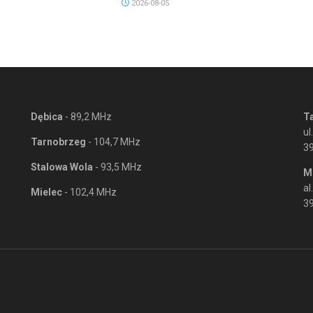
2026-08-05
Dębica
- 89,2 MHz
T
ul
Tarnobrzeg
- 104,7 MHz
3
Stalowa Wola
- 93,5 MHz
M
al
Mielec
- 102,4 MHz
39