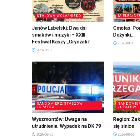
STALOWA WOLA/NISKO
MIELEC/DĘ
Janów Lubelski: Dwa dni
Cmolas: Po
smaków i muzyki – XXIII
Dożynki…
Festiwal Kaszy „Gryczaki”
2026-08-06
2026-08-06
SANDOMIERZ/STASZÓW
SANDOMIE
/OPATÓW
/OPATÓW
Wyszmontów: Uwaga na
Region: Zaka
utrudnienia. Wypadek na DK 79
się sinice
2026-08-06
2026-08-06