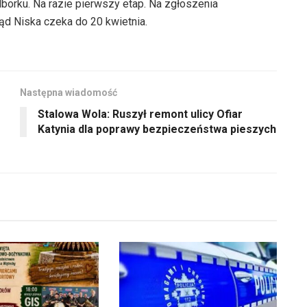
aby
orku. Na razie pierwszy etap. Na zgłoszenia
góry
zwiększyć
d Niska czeka do 20 kwietnia.
oraz
lub
do
zmniejszyć
dołu
głośność.
aby
Następna wiadomość
zwiększyć
Stalowa Wola: Ruszył remont ulicy Ofiar
lub
Katynia dla poprawy bezpieczeństwa pieszych
zmniejszyć
głośność.