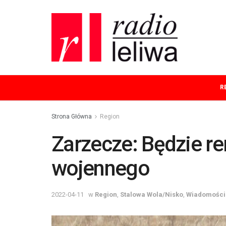
R
Strona Główna
Region
Zarzecze: Będzie r
wojennego
2022-04-11
w
Region
,
Stalowa Wola/Nisko
,
Wiadomości