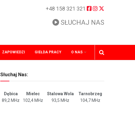
+48 158 321 321
SŁUCHAJ NAS
ZAPOWIEDZI
GIEŁDA PRACY
O NAS
Słuchaj Nas:
Dębica
Mielec
Stalowa Wola
Tarnobrzeg
89,2 MHz
102,4 MHz
93,5 MHz
104,7 MHz