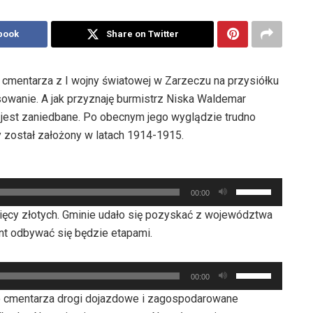
book
Share on Twitter
 cmentarza z I wojny światowej w Zarzeczu na przysiółku
owanie. A jak przyznaję burmistrz Niska Waldemar
e jest zaniedbane. Po obecnym jego wyglądzie trudno
y został założony w latach 1914-1915.
Używaj
00:00
strzałek
sięcy złotych. Gminie udało się pozyskać z województwa
do
ont odbywać się będzie etapami.
góry
oraz
Używaj
do
00:00
strzałek
dołu
o cmentarza drogi dojazdowe i zagospodarowane
do