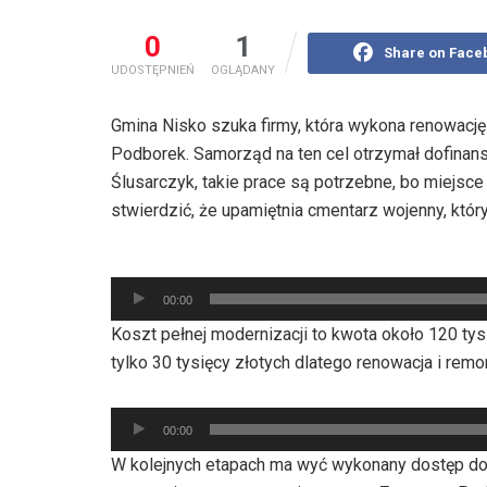
0
1
Share on Face
UDOSTĘPNIEŃ
OGLĄDANY
Gmina Nisko szuka firmy, która wykona renowację
Podborek. Samorząd na ten cel otrzymał dofinans
Ślusarczyk, takie prace są potrzebne, bo miejsc
stwierdzić, że upamiętnia cmentarz wojenny, któr
Odtwarzacz
00:00
plików
Koszt pełnej modernizacji to kwota około 120 ty
dźwiękowych
tylko 30 tysięcy złotych dlatego renowacja i rem
Odtwarzacz
00:00
plików
W kolejnych etapach ma wyć wykonany dostęp d
dźwiękowych