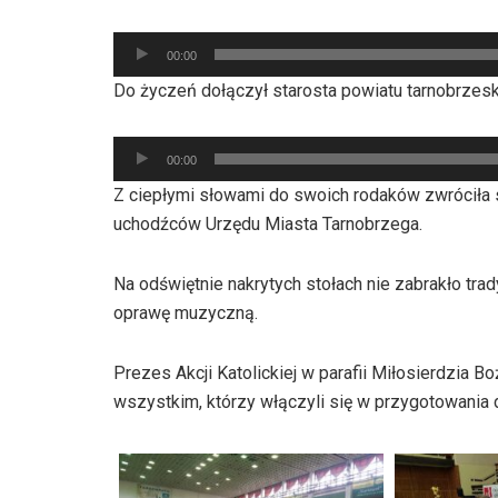
Odtwarzacz
00:00
plików
Do życzeń dołączył starosta powiatu tarnobrzesk
dźwiękowych
Odtwarzacz
00:00
plików
Z ciepłymi słowami do swoich rodaków zwróciła s
dźwiękowych
uchodźców Urzędu Miasta Tarnobrzega.
Na odświętnie nakrytych stołach nie zabrakło tr
oprawę muzyczną.
Prezes Akcji Katolickiej w parafii Miłosierdzia
wszystkim, którzy włączyli się w przygotowania 