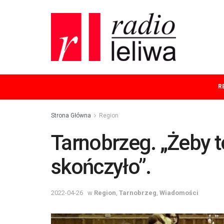
R
Strona Główna
Region
Tarnobrzeg. „Żeby t
skończyło”.
2022-04-26
w
Region
,
Tarnobrzeg
,
Wiadomości