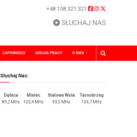
+48 158 321 321
SŁUCHAJ NAS
ZAPOWIEDZI
GIEŁDA PRACY
O NAS
Słuchaj Nas:
Dębica
Mielec
Stalowa Wola
Tarnobrzeg
89,2 MHz
102,4 MHz
93,5 MHz
104,7 MHz