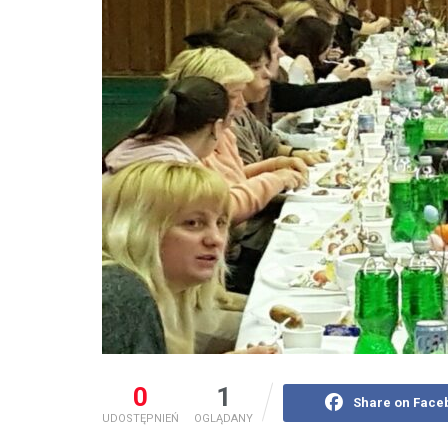
0
1
Share on Face
UDOSTĘPNIEŃ
OGLĄDANY