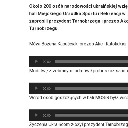
Około 200 osób narodowości ukraińskiej wzi
hali Miejskiego Ośrodka Sportu i Rekreacji 
zaprosili prezydent Tarnobrzega i prezes Akcj
Tarnobrzegu.
Mówi Bożena Kapuściak, prezes Akcji Katolickiej 
Odtwarzacz
00:00
plików
Modlitwę z zebranymi odmówił proboszcz sandomi
dźwiękowych
Odtwarzacz
00:00
plików
Wśród osób goszczących w hali MOSiR była wice
dźwiękowych
Odtwarzacz
00:00
plików
Życzenia Ukraińcom złożył prezydent Tarnobrzeg
dźwiękowych