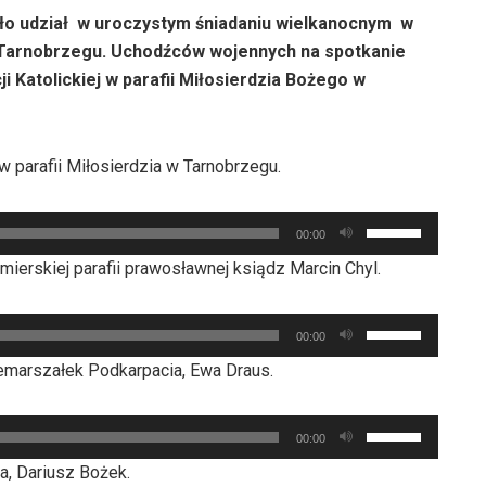
ęło udział w uroczystym śniadaniu wielkanocnym w
w Tarnobrzegu. Uchodźców wojennych na spotkanie
i Katolickiej w parafii Miłosierdzia Bożego w
w parafii Miłosierdzia w Tarnobrzegu.
Używaj
00:00
strzałek
erskiej parafii prawosławnej ksiądz Marcin Chyl.
do
góry
Używaj
oraz
00:00
strzałek
do
marszałek Podkarpacia, Ewa Draus.
do
dołu
góry
aby
Używaj
oraz
00:00
zwiększyć
strzałek
do
a, Dariusz Bożek.
lub
do