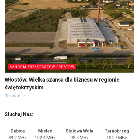
SANDOMIERZ/STASZÓW /OPATÓW
Włostów: Wielka szansa dla biznesu w regionie
świętokrzyskim
2026-08-07
Słuchaj Nas:
Dębica
Mielec
Stalowa Wola
Tarnobrzeg
89,2 MHz
102,4 MHz
93,5 MHz
104,7 MHz