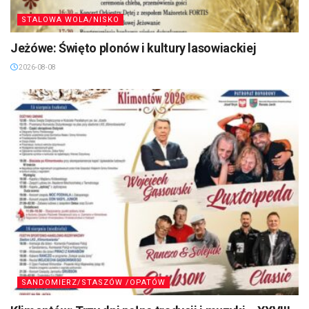
STALOWA WOLA/NISKO
Jeżówe: Święto plonów i kultury lasowiackiej
2026-08-08
SANDOMIERZ/STASZÓW /OPATÓW