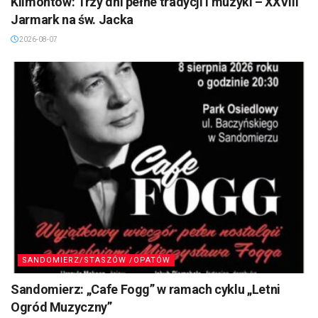
Klimontów: Trzy dni pełne tradycji i muzyki – XXVIII
Jarmark na św. Jacka
2026-08-07
SANDOMIERZ/STASZÓW /OPATÓW
Sandomierz: „Cafe Fogg” w ramach cyklu „Letni
Ogród Muzyczny”