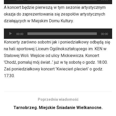
plików
A koncert będzie pierwszą w tym sezonie artystycznym
dźwiękowych
okazja do zaprezentowania się zespołów artystycznych
działających w Miejskim Domu Kultury.
Odtwarzacz
00:00
00:00
plików
Koncerty zarówno sobotni jak i poniedziałkowy odbędą się
dźwiękowych
na hali sportowej Liceum Ogólnokształcącego im. KEN w
Stalowej Woli. Wejście od ulicy Mickiewicza. Koncert
'Chodź, pomaluj mój świat…’ już w tę sobotę o godz. 18.00.
Zaś poniedziałkowy koncert 'Kwiecień plecień’ o godz.
17.30.
Poprzednia wiadomość
Tarnobrzeg. Miejskie Śniadanie Wielkanocne.