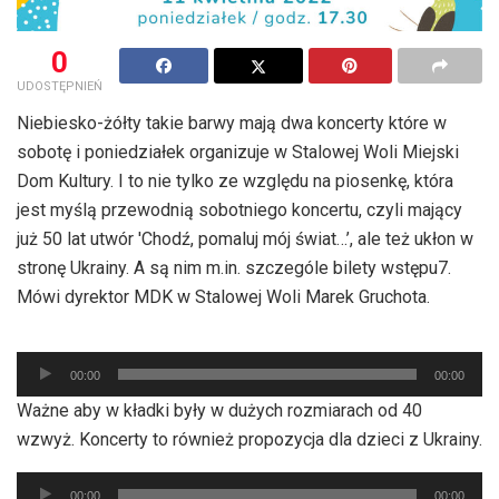
0
UDOSTĘPNIEŃ
Niebiesko-żółty takie barwy mają dwa koncerty które w
sobotę i poniedziałek organizuje w Stalowej Woli Miejski
Dom Kultury. I to nie tylko ze względu na piosenkę, która
jest myślą przewodnią sobotniego koncertu, czyli mający
już 50 lat utwór 'Chodź, pomaluj mój świat…’, ale też ukłon w
stronę Ukrainy. A są nim m.in. szczególe bilety wstępu7.
Mówi dyrektor MDK w Stalowej Woli Marek Gruchota.
Odtwarzacz
00:00
00:00
plików
Ważne aby w kładki były w dużych rozmiarach od 40
dźwiękowych
wzwyż. Koncerty to również propozycja dla dzieci z Ukrainy.
Odtwarzacz
00:00
00:00