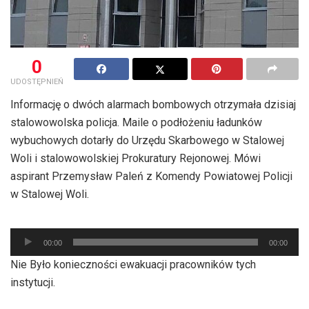
0
UDOSTĘPNIEŃ
Informację o dwóch alarmach bombowych otrzymała dzisiaj
stalowowolska policja. Maile o podłożeniu ładunków
wybuchowych dotarły do Urzędu Skarbowego w Stalowej
Woli i stalowowolskiej Prokuratury Rejonowej. Mówi
aspirant Przemysław Paleń z Komendy Powiatowej Policji
w Stalowej Woli.
Odtwarzacz
00:00
00:00
plików
Nie Było konieczności ewakuacji pracowników tych
dźwiękowych
instytucji.