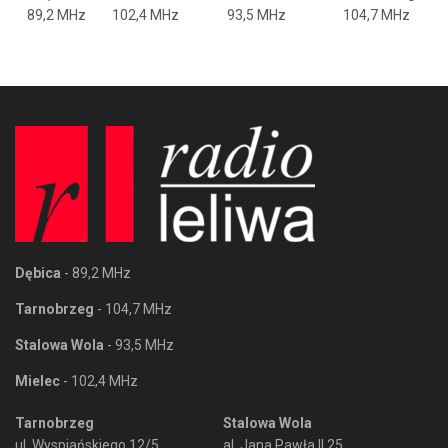
89,2 MHz
102,4 MHz
93,5 MHz
104,7 MHz
Dębica
- 89,2 MHz
Tarnobrzeg
- 104,7 MHz
Stalowa Wola
- 93,5 MHz
Mielec
- 102,4 MHz
Tarnobrzeg
Stalowa Wola
ul. Wyspiańskiego 12/5
al. Jana Pawła II 25