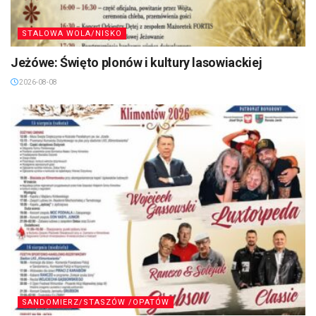
STALOWA WOLA/NISKO
Jeżówe: Święto plonów i kultury lasowiackiej
2026-08-08
SANDOMIERZ/STASZÓW /OPATÓW