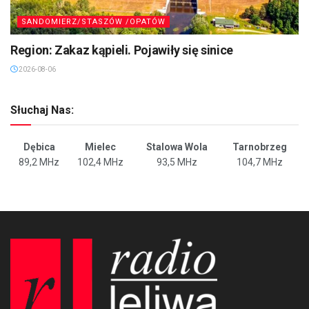
SANDOMIERZ/STASZÓW /OPATÓW
Region: Zakaz kąpieli. Pojawiły się sinice
2026-08-06
Słuchaj Nas:
Dębica
Mielec
Stalowa Wola
Tarnobrzeg
89,2 MHz
102,4 MHz
93,5 MHz
104,7 MHz