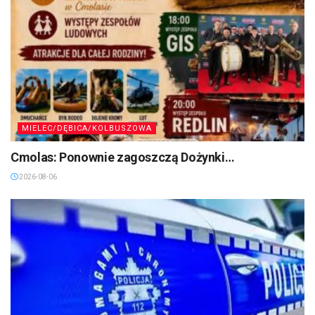
MIELEC/DĘBICA/KOLBUSZOWA
Cmolas: Ponownie zagoszczą Dożynki…
2026-08-06