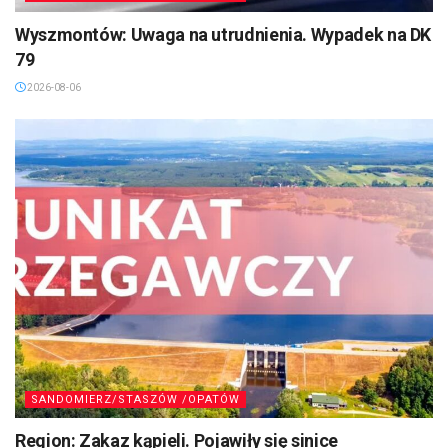
Wyszmontów: Uwaga na utrudnienia. Wypadek na DK
79
2026-08-06
SANDOMIERZ/STASZÓW /OPATÓW
Region: Zakaz kąpieli. Pojawiły się sinice