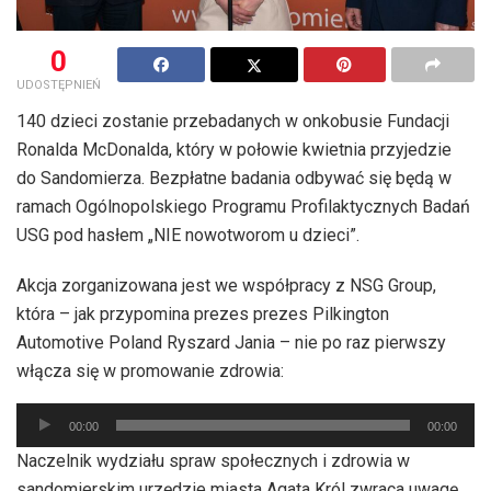
0
UDOSTĘPNIEŃ
140 dzieci zostanie przebadanych w onkobusie Fundacji
Ronalda McDonalda, który w połowie kwietnia przyjedzie
do Sandomierza. Bezpłatne badania odbywać się będą w
ramach Ogólnopolskiego Programu Profilaktycznych Badań
USG pod hasłem „NIE nowotworom u dzieci”.
Akcja zorganizowana jest we współpracy z NSG Group,
która – jak przypomina prezes prezes Pilkington
Automotive Poland Ryszard Jania – nie po raz pierwszy
włącza się w promowanie zdrowia:
Odtwarzacz
00:00
00:00
plików
Naczelnik wydziału spraw społecznych i zdrowia w
dźwiękowych
sandomierskim urzędzie miasta Agata Król zwraca uwagę