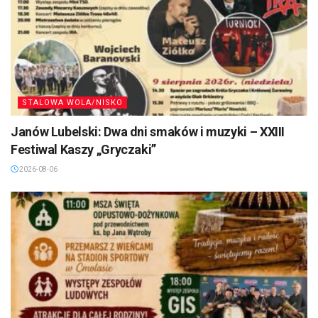
STALOWA WOLA/NISKO
Janów Lubelski: Dwa dni smaków i muzyki – XXIII
Festiwal Kaszy „Gryczaki”
2026-08-06