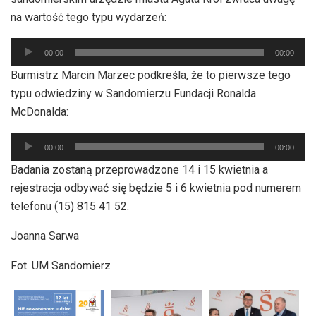
na wartość tego typu wydarzeń:
Odtwarzacz
00:00
00:00
plików
Burmistrz Marcin Marzec podkreśla, że to pierwsze tego
dźwiękowych
typu odwiedziny w Sandomierzu Fundacji Ronalda
McDonalda:
Odtwarzacz
00:00
00:00
plików
Badania zostaną przeprowadzone 14 i 15 kwietnia a
dźwiękowych
rejestracja odbywać się będzie 5 i 6 kwietnia pod numerem
telefonu (15) 815 41 52.
Joanna Sarwa
Fot. UM Sandomierz