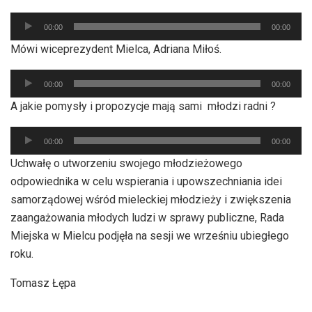
Odtwarzacz
00:00
00:00
plików
Mówi wiceprezydent Mielca, Adriana Miłoś.
dźwiękowych
Odtwarzacz
00:00
00:00
plików
A jakie pomysły i propozycje mają sami młodzi radni ?
dźwiękowych
Odtwarzacz
00:00
00:00
plików
Uchwałę o utworzeniu swojego młodzieżowego
dźwiękowych
odpowiednika w celu wspierania i upowszechniania idei
samorządowej wśród mieleckiej młodzieży i zwiększenia
zaangażowania młodych ludzi w sprawy publiczne, Rada
Miejska w Mielcu podjęła na sesji we wrześniu ubiegłego
roku.
Tomasz Łępa