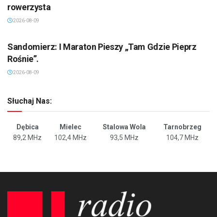
rowerzysta
2026-08-09
SANDOMIERZ/STASZÓW /OPATÓW
Sandomierz: I Maraton Pieszy „Tam Gdzie Pieprz
Rośnie”.
2026-08-09
Słuchaj Nas:
Dębica
Mielec
Stalowa Wola
Tarnobrzeg
89,2 MHz
102,4 MHz
93,5 MHz
104,7 MHz