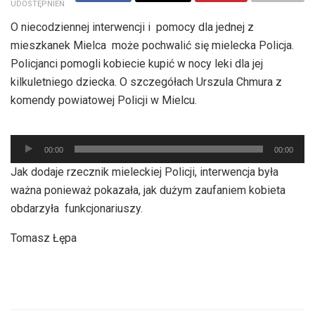
UDOSTĘPNIEŃ
O niecodziennej interwencji i pomocy dla jednej z
mieszkanek Mielca może pochwalić się mielecka Policja.
Policjanci pomogli kobiecie kupić w nocy leki dla jej
kilkuletniego dziecka. O szczegółach Urszula Chmura z
komendy powiatowej Policji w Mielcu.
Odtwarzacz
00:00
00:00
plików
Jak dodaje rzecznik mieleckiej Policji, interwencja była
dźwiękowych
ważna ponieważ pokazała, jak dużym zaufaniem kobieta
obdarzyła funkcjonariuszy.
Tomasz Łępa