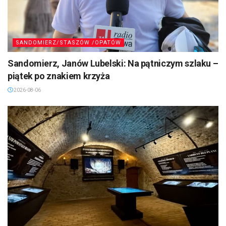
SANDOMIERZ/STASZÓW /OPATÓW
Sandomierz, Janów Lubelski: Na pątniczym szlaku –
piątek po znakiem krzyża
2026-08-06