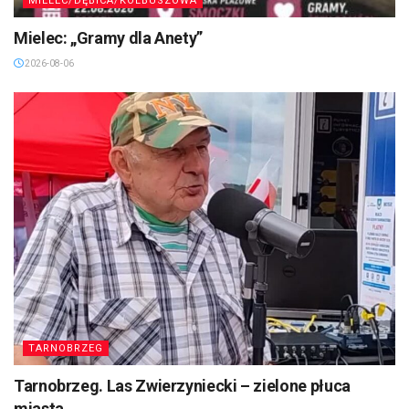
MIELEC/DĘBICA/KOLBUSZOWA
Mielec: „Gramy dla Anety”
2026-08-06
TARNOBRZEG
Tarnobrzeg. Las Zwierzyniecki – zielone płuca
miasta