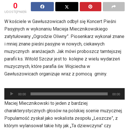
0
UDOSTĘPNIEŃ
W kościele w Gawłuszowicach odbył się Koncert Pieśni
Pasyjnych w wykonaniu Macieja Miecznikowskiego
zatytułowany „Ogrodzie Oliwny”. Piosenkarz wykonał znane
i mniej znane pieśni pasyjne w nowych, ciekawych
muzycznych aranżacjach. Jak mówi proboszcz tamtejszej
parafii ks. Witold Szczur jest to kolejne z wielu wydarzeń
muzycznych, które parafia św. Wojciecha w
Gawłuszowicach organizuje wraz z pomocą gminy.
Odtwarzacz
plików
00:00
00:00
dźwiękowych
Maciej Miecznikowski to jeden z bardziej
charakterystycznych głosów na polskiej scenie muzycznej.
Popularność zyskał jako wokalista zespołu „Leszcze”, z
którym wylansował takie hity jak „Ta dziewczyna” czy