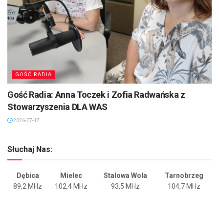
GOŚĆ RADIA
Gość Radia: Anna Toczek i Zofia Radwańska z
Stowarzyszenia DLA WAS
2026-07-17
Słuchaj Nas:
Dębica
Mielec
Stalowa Wola
Tarnobrzeg
89,2 MHz
102,4 MHz
93,5 MHz
104,7 MHz