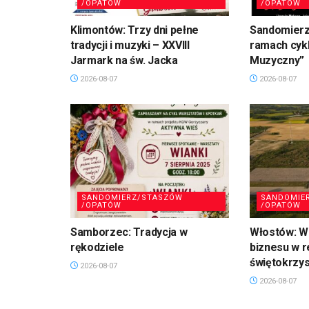
/OPATÓW
/OPATÓW
Klimontów: Trzy dni pełne
Sandomierz
tradycji i muzyki – XXVIII
ramach cykl
Jarmark na św. Jacka
Muzyczny”
2026-08-07
2026-08-07
SANDOMIERZ/STASZÓW
SANDOMIE
/OPATÓW
/OPATÓW
Samborzec: Tradycja w
Włostów: Wi
rękodziele
biznesu w r
świętokrzy
2026-08-07
2026-08-07