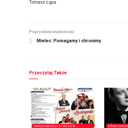
Tomasz Łępa
Poprzednia wiadomość
Mielec: Pomagamy i chronimy
Przeczytaj Także
SANDOMIERZ/STASZÓW
SANDOMIE