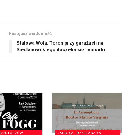
aby
zwiększyć
lub
zmniejszyć
Następna wiadomość
głośność.
Stalowa Wola: Teren przy garażach na
Siedlanowskiego doczeka się remontu
RZ/STASZÓW
SANDOMIERZ/STASZÓW