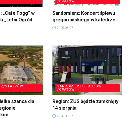
/OPATÓW
: „Cafe Fogg” w
Sandomierz: Koncert śpiewu
u „Letni Ogród
gregoriańskiego w katedrze
2026-08-07
RZ/STASZÓW
SANDOMIERZ/STASZÓW
/OPATÓW
elka szansa dla
Region: ZUS będzie zamknięty
egionie
14 sierpnia
skim
2026-08-07