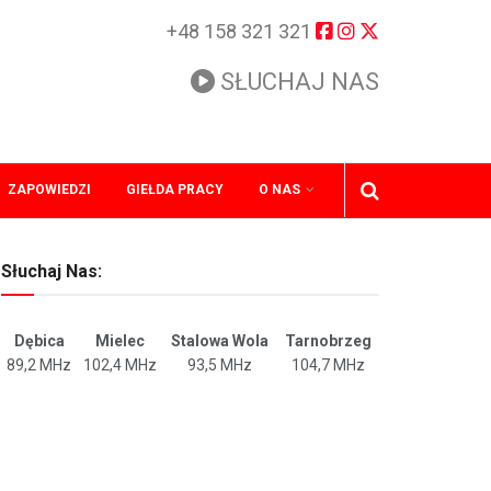
+48 158 321 321
SŁUCHAJ NAS
ZAPOWIEDZI
GIEŁDA PRACY
O NAS
Słuchaj Nas:
Dębica
Mielec
Stalowa Wola
Tarnobrzeg
89,2 MHz
102,4 MHz
93,5 MHz
104,7 MHz