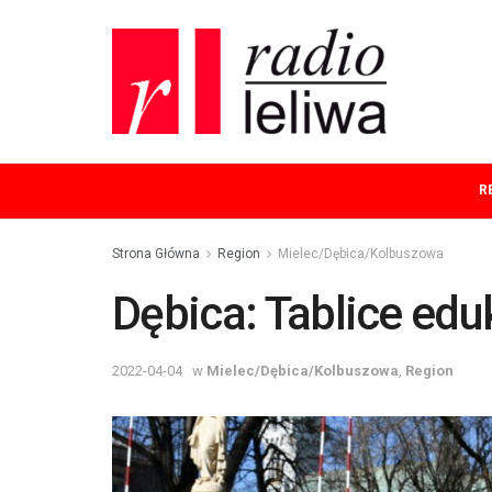
R
Strona Główna
Region
Mielec/Dębica/Kolbuszowa
Dębica: Tablice edu
2022-04-04
w
Mielec/Dębica/Kolbuszowa
,
Region