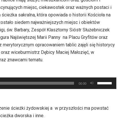
scynujących miejsc, ciekawostek oraz ważnych postaci i
cieżka sakralna, która opowiada o historii Kościoła na
zostało siedem najważniejszych miejsc i obiektów
igi, św. Barbary, Zespół Klasztorny Sióstr Służebniczek
gura Najświętszej Marii Panny na Placu Gryfitów oraz
z merytorycznym opracowaniem tablic zajęli się historycy
a oraz wiceburmistrz Dębicy Maciej Małozięć, w
 oraz znawcami tematu.
Używaj
00:00
strzałek
do
góry
zenie ścieżki żydowskiej a w przyszłości ma powstać
oraz
ścieżka dworska i inne.
do
dołu