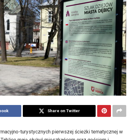
book
Share on Twitter
ormacyjno-turystycznych pierwszej ścieżki tematycznej w
. Tablice mają służyć mieszkańcom oraz gościom i