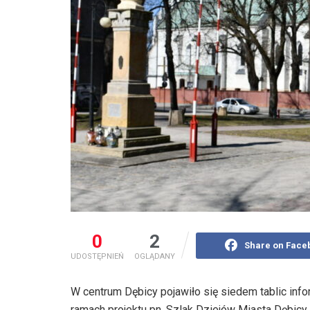
0
2
Share on Face
UDOSTĘPNIEŃ
OGLĄDANY
W centrum Dębicy pojawiło się siedem tablic inf
ramach projektu pn. Szlak Dziejów Miasta Dębicy