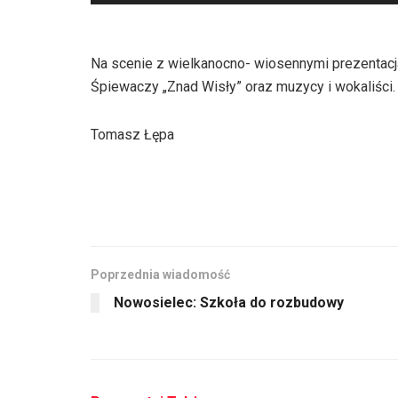
plików
dźwiękowych
Na scenie z wielkanocno- wiosennymi prezentacj
Śpiewaczy „Znad Wisły” oraz muzycy i wokaliści
Tomasz Łępa
Poprzednia wiadomość
Nowosielec: Szkoła do rozbudowy