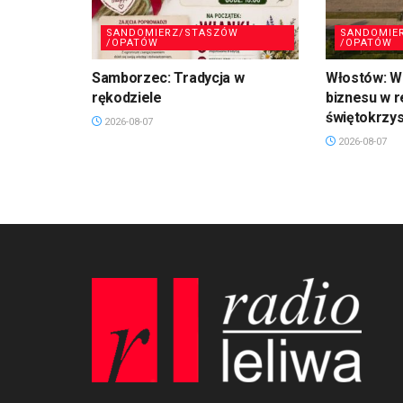
SANDOMIERZ/STASZÓW
SANDOMIE
/OPATÓW
/OPATÓW
Samborzec: Tradycja w
Włostów: Wi
rękodziele
biznesu w r
świętokrzy
2026-08-07
2026-08-07