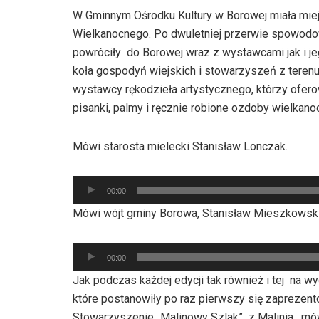
W Gminnym Ośrodku Kultury w Borowej miała mie
Wielkanocnego. Po dwuletniej przerwie spowodo
powróciły do Borowej wraz z wystawcami jak i je
koła gospodyń wiejskich i stowarzyszeń z terenu
wystawcy rękodzieła artystycznego, którzy ofer
pisanki, palmy i ręcznie robione ozdoby wielkano
Mówi starosta mielecki Stanisław Lonczak.
Odtwarzacz
00:00
plików
Mówi wójt gminy Borowa, Stanisław Mieszkowski
dźwiękowych
Odtwarzacz
00:00
plików
Jak podczas każdej edycji tak również i tej na w
dźwiękowych
które postanowiły po raz pierwszy się zaprezen
Stowarzyszenie „Malinowy Szlak” z Malinia , mów