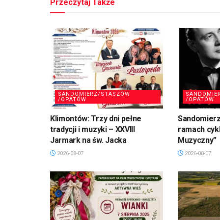
Przeczytaj Także
SANDOMIERZ/STASZÓW
SANDOMIE
/OPATÓW
/OPATÓW
Klimontów: Trzy dni pełne
Sandomierz
tradycji i muzyki – XXVIII
ramach cykl
Jarmark na św. Jacka
Muzyczny”
2026-08-07
2026-08-07