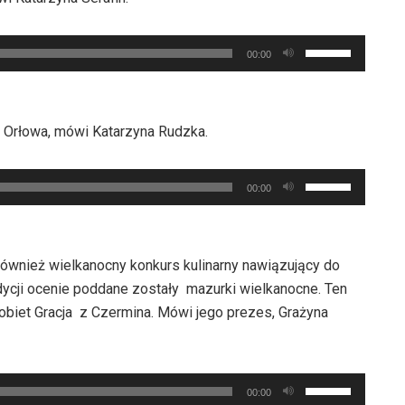
oraz
zwiększyć
do
lub
Używaj
dołu
00:00
zmniejszyć
strzałek
aby
głośność.
do
zwiększyć
góry
lub
z Orłowa, mówi Katarzyna Rudzka.
oraz
zmniejszyć
do
głośność.
Używaj
dołu
00:00
strzałek
aby
do
zwiększyć
góry
lub
również wielkanocny konkurs kulinarny nawiązujący do
oraz
zmniejszyć
dycji ocenie poddane zostały mazurki wielkanocne. Ten
do
głośność.
biet Gracja z Czermina. Mówi jego prezes, Grażyna
dołu
aby
zwiększyć
Używaj
lub
00:00