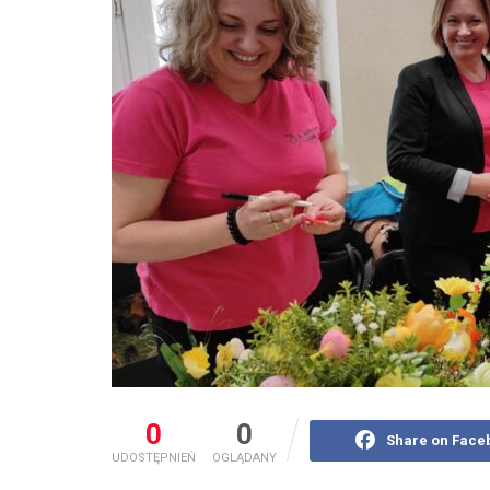
0
0
Share on Face
UDOSTĘPNIEŃ
OGLĄDANY