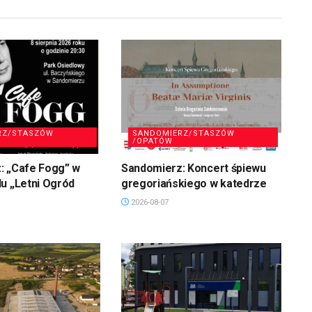
RZ/STASZÓW
SANDOMIERZ/STASZÓW
/OPATÓW
: „Cafe Fogg” w
Sandomierz: Koncert śpiewu
u „Letni Ogród
gregoriańskiego w katedrze
2026-08-07