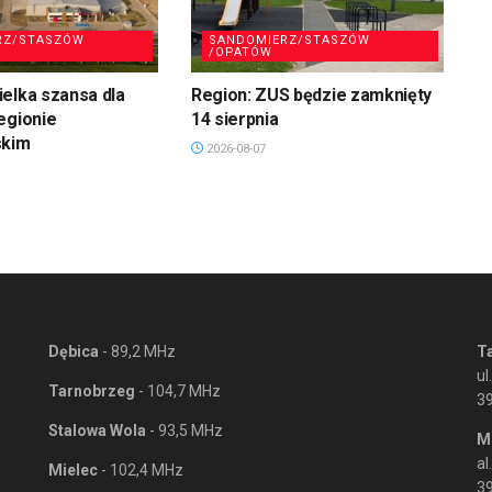
RZ/STASZÓW
SANDOMIERZ/STASZÓW
/OPATÓW
elka szansa dla
Region: ZUS będzie zamknięty
egionie
14 sierpnia
skim
2026-08-07
Dębica
- 89,2 MHz
T
ul
Tarnobrzeg
- 104,7 MHz
3
Stalowa Wola
- 93,5 MHz
M
al
Mielec
- 102,4 MHz
39