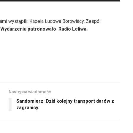
strzałek
zmniejszyć
do
głośność.
góry
ami wystąpili: Kapela Ludowa Borowiacy, Zespół
oraz
.
Wydarzeniu patronowało Radio Leliwa.
do
dołu
aby
zwiększyć
lub
zmniejszyć
głośność.
Następna wiadomość
Sandomierz: Dziś kolejny transport darów z
zagranicy.