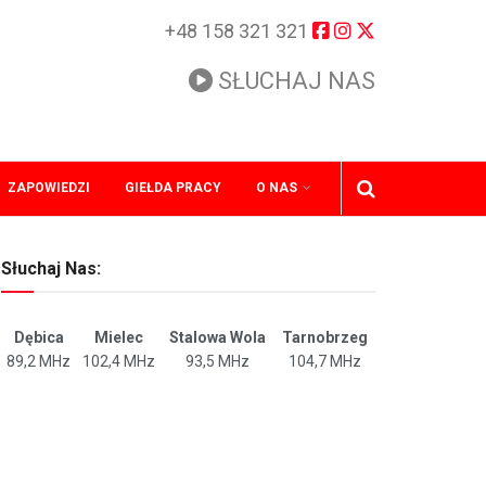
+48 158 321 321
SŁUCHAJ NAS
ZAPOWIEDZI
GIEŁDA PRACY
O NAS
Słuchaj Nas:
Dębica
Mielec
Stalowa Wola
Tarnobrzeg
89,2 MHz
102,4 MHz
93,5 MHz
104,7 MHz