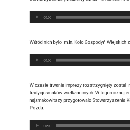
Odtwarzacz
00:00
plików
dźwiękowych
Wśród nich było m.in. Koło Gospodyń Wiejskich 
Odtwarzacz
00:00
plików
dźwiękowych
W czasie trwania imprezy rozstrzygnięty został 
tradycji smaków wielkanocnych. W tegorocznej e
najsmakowitszy przygotowało Stowarzyszenia Ko
Pezda.
Odtwarzacz
00:00