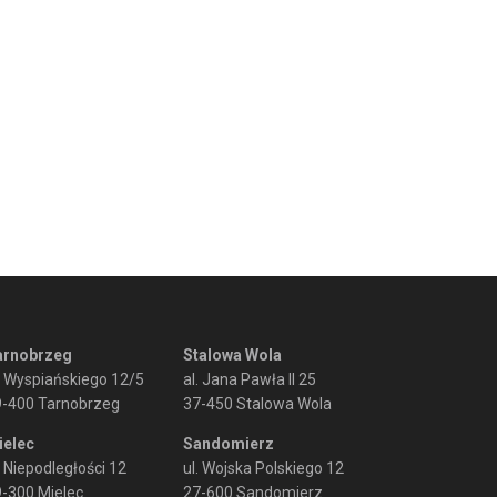
arnobrzeg
Stalowa Wola
. Wyspiańskiego 12/5
al. Jana Pawła II 25
9-400 Tarnobrzeg
37-450 Stalowa Wola
ielec
Sandomierz
. Niepodległości 12
ul. Wojska Polskiego 12
-300 Mielec
27-600 Sandomierz