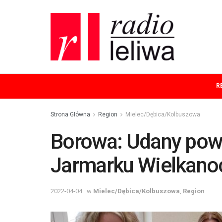
R
Strona Główna
Region
Mielec/Dębica/Kolbuszowa
Borowa: Udany pow
Jarmarku Wielkan
2022-04-04
w
Mielec/Dębica/Kolbuszowa
,
Region