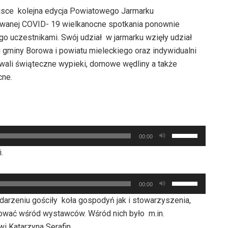
jsce kolejna edycja Powiatowego Jarmarku
wanej COVID- 19 wielkanocne spotkania ponownie
go uczestnikami. Swój udział w jarmarku wzięły udział
 gminy Borowa i powiatu mieleckiego oraz indywidualni
owali świąteczne wypieki, domowe wędliny a także
cne.
Używaj
00:00
strzałek
.
do
góry
Używaj
oraz
00:00
strzałek
do
ydarzeniu gościły koła gospodyń jak i stowarzyszenia,
do
dołu
tować wśród wystawców. Wśród nich było m.in.
góry
aby
i Katarzyna Serafin.