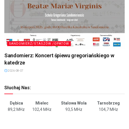
SANDOMIERZ/STASZÓW /OPATÓW
Sandomierz: Koncert śpiewu gregoriańskiego w
katedrze
2026-08-07
Słuchaj Nas:
Dębica
Mielec
Stalowa Wola
Tarnobrzeg
89,2 MHz
102,4 MHz
93,5 MHz
104,7 MHz