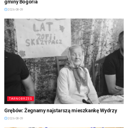
gminy Bogoria
2026-08-09
TARNOBRZEG
Grębów: Żegnamy najstarszą mieszkankę Wydrzy
2026-08-09