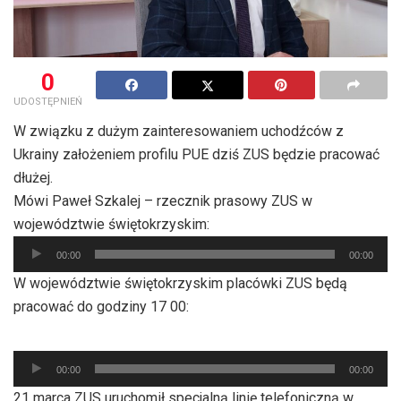
0
UDOSTĘPNIEŃ
W związku z dużym zainteresowaniem uchodźców z
Ukrainy założeniem profilu PUE dziś ZUS będzie pracować
dłużej.
Mówi Paweł Szkalej – rzecznik prasowy ZUS w
województwie świętokrzyskim:
Odtwarzacz
00:00
00:00
plików
W województwie świętokrzyskim placówki ZUS będą
dźwiękowych
pracować do godziny 17 00:
Odtwarzacz
00:00
00:00
plików
21 marca ZUS uruchomił specjalną linię telefoniczną w