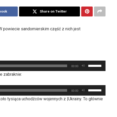
book
Share on Twitter
W powiecie sandomierskim część z nich jest
Używaj
00:00
strzałek
ie zabraknie:
do
góry
Używaj
oraz
00:00
strzałek
do
ło tysiąca uchodźców wojennych z |Ukrainy. To głównie
do
dołu
góry
aby
oraz