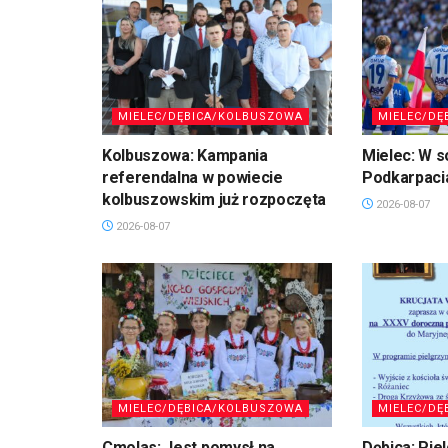
MIELEC/DĘBICA/KOLBUSZOWA
MIELEC/DĘ
Kolbuszowa: Kampania
Mielec: W s
referendalna w powiecie
Podkarpaci
kolbuszowskim już rozpoczęta
2026-08-07
2026-08-07
MIELEC/DĘBICA/KOLBUSZOWA
MIELEC/DĘ
Cmolas: Jest pomysł na
Dębica: Pie