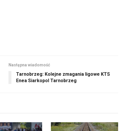
zwiększyć
do
lub
dołu
zmniejszyć
aby
głośność.
zwiększyć
lub
zmniejszyć
głośność.
Następna wiadomość
Tarnobrzeg: Kolejne zmagania ligowe KTS
Enea Siarkopol Tarnobrzeg