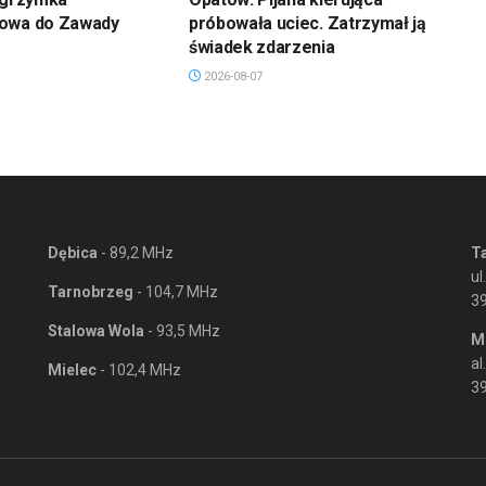
owa do Zawady
próbowała uciec. Zatrzymał ją
świadek zdarzenia
2026-08-07
Dębica
- 89,2 MHz
T
ul
Tarnobrzeg
- 104,7 MHz
3
Stalowa Wola
- 93,5 MHz
M
al
Mielec
- 102,4 MHz
39