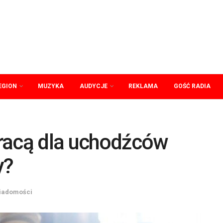
EGION
MUZYKA
AUDYCJE
REKLAMA
GOŚĆ RADIA
racą dla uchodźców
y?
iadomości