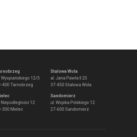
arnobrzeg
Stalowa Wola
. Wyspiańskiego 12/5
al. Jana Pawła II 25
9-400 Tarnobrzeg
37-450 Stalowa Wola
ielec
Sandomierz
. Niepodległości 12
ul. Wojska Polskiego 12
-300 Mielec
27-600 Sandomierz