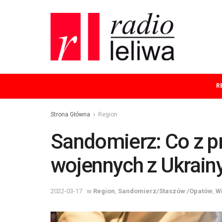
R
Strona Główna
Region
Sandomierz: Co z p
wojennych z Ukrain
2022-03-17
w
Region
,
Sandomierz/Staszów /Opatów
,
W