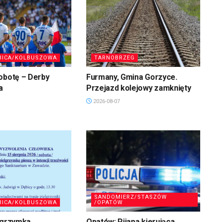
BICA/KOLBUSZOWA
TARNOBRZEG
obotę – Derby
Furmany, Gmina Gorzyce.
a
Przejazd kolejowy zamknięty
2026-08-07
SANDOMIERZ/STASZÓW
BICA/KOLBUSZOWA
/OPATÓW
lgrzymka
Opatów: Pijana kierująca