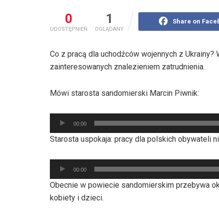
0
1
Share on Face
UDOSTĘPNIEŃ
OGLĄDANY
Co z pracą dla uchodźców wojennych z Ukrainy? 
zainteresowanych znalezieniem zatrudnienia.
Mówi starosta sandomierski Marcin Piwnik:
Odtwarzacz
00:00
plików
Starosta uspokaja: pracy dla polskich obywateli n
dźwiękowych
Odtwarzacz
00:00
plików
Obecnie w powiecie sandomierskim przebywa oko
dźwiękowych
kobiety i dzieci.