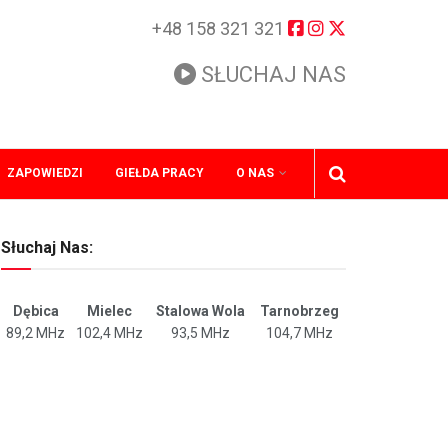
+48 158 321 321
SŁUCHAJ NAS
ZAPOWIEDZI
GIEŁDA PRACY
O NAS
Słuchaj Nas:
Dębica
Mielec
Stalowa Wola
Tarnobrzeg
89,2 MHz
102,4 MHz
93,5 MHz
104,7 MHz