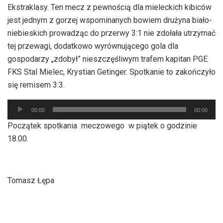
Ekstraklasy. Ten mecz z pewnością dla mieleckich kibiców
jest jednym z gorzej wspominanych bowiem drużyna biało-
niebieskich prowadząc do przerwy 3:1 nie zdołała utrzymać
tej przewagi, dodatkowo wyrównującego gola dla
gospodarzy „zdobył” nieszczęśliwym trafem kapitan PGE
FKS Stal Mielec, Krystian Getinger. Spotkanie to zakończyło
się remisem 3:3.
Odtwarzacz
00:00
00:00
plików
Początek spotkania meczowego w piątek o godzinie
dźwiękowych
18.00.
Tomasz Łępa