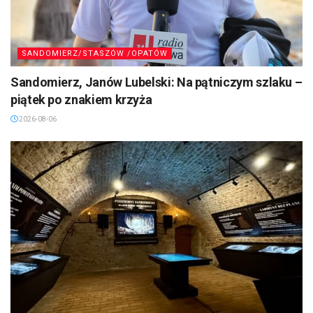
SANDOMIERZ/STASZÓW /OPATÓW
Sandomierz, Janów Lubelski: Na pątniczym szlaku –
piątek po znakiem krzyża
2026-08-06