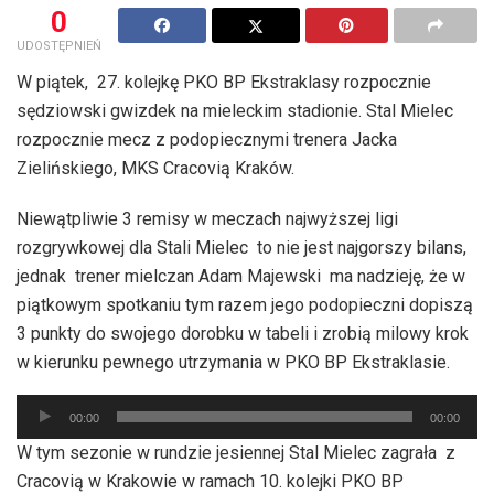
0
UDOSTĘPNIEŃ
W piątek, 27. kolejkę PKO BP Ekstraklasy rozpocznie
sędziowski gwizdek na mieleckim stadionie. Stal Mielec
rozpocznie mecz z podopiecznymi trenera Jacka
Zielińskiego, MKS Cracovią Kraków.
Niewątpliwie 3 remisy w meczach najwyższej ligi
rozgrywkowej dla Stali Mielec to nie jest najgorszy bilans,
jednak trener mielczan Adam Majewski ma nadzieję, że w
piątkowym spotkaniu tym razem jego podopieczni dopiszą
3 punkty do swojego dorobku w tabeli i zrobią milowy krok
w kierunku pewnego utrzymania w PKO BP Ekstraklasie.
Odtwarzacz
00:00
00:00
plików
W tym sezonie w rundzie jesiennej Stal Mielec zagrała z
dźwiękowych
Cracovią w Krakowie w ramach 10. kolejki PKO BP