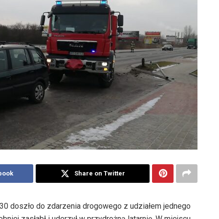
book
Share on Twitter
.30 doszło do zdarzenia drogowego z udziałem jednego
ej zasłabł i uderzył w przydrożną latarnię. W miejscu