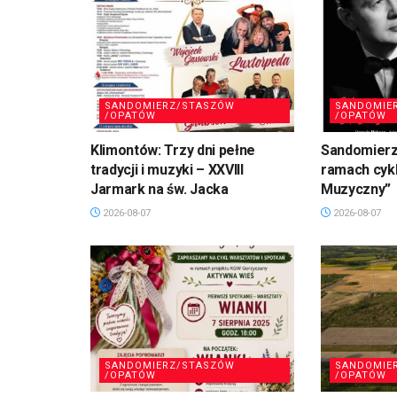
SANDOMIERZ/STASZÓW
SANDOMIE
/OPATÓW
/OPATÓW
Klimontów: Trzy dni pełne
Sandomierz
tradycji i muzyki – XXVIII
ramach cykl
Jarmark na św. Jacka
Muzyczny”
2026-08-07
2026-08-07
SANDOMIERZ/STASZÓW
SANDOMIE
/OPATÓW
/OPATÓW