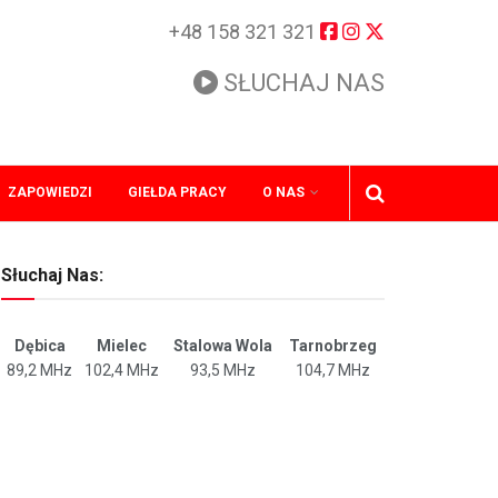
+48 158 321 321
SŁUCHAJ NAS
ZAPOWIEDZI
GIEŁDA PRACY
O NAS
Słuchaj Nas:
Dębica
Mielec
Stalowa Wola
Tarnobrzeg
89,2 MHz
102,4 MHz
93,5 MHz
104,7 MHz