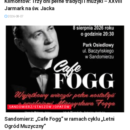
Klimontów: Trzy dni pełne tradycji i muzyki – XXVIII
Jarmark na św. Jacka
2026-08-07
SANDOMIERZ/STASZÓW /OPATÓW
Sandomierz: „Cafe Fogg” w ramach cyklu „Letni
Ogród Muzyczny”