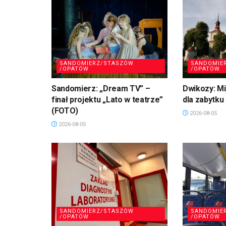
SANDOMIERZ/STASZÓW
SANDOMIE
/OPATÓW
/OPATÓW
Sandomierz: „Dream TV” –
Dwikozy: M
finał projektu „Lato w teatrze”
dla zabytku
(FOTO)
2026-08-05
2026-08-05
SANDOMIERZ/STASZÓW
SANDOMIE
/OPATÓW
/OPATÓW