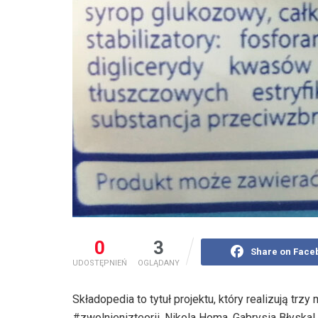
0
3
Share on Face
UDOSTĘPNIEŃ
OGLĄDANY
Składopedia to tytuł projektu, który realizują t
#zwolnienizteorii. Nikola Homa, Gabrysia Błyska