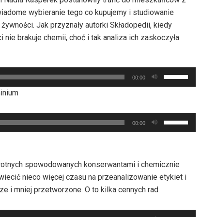
wiadome wybieranie tego co kupujemy i studiowanie
ywności. Jak przyznały autorki Składopedii, kiedy
i nie brakuje chemii, choć i tak analiza ich zaskoczyła
Używaj
00:00
strzałek
minium
do
góry
Używaj
oraz
00:00
strzałek
do
do
dołu
góry
aby
owotnych spowodowanych konserwantami i chemicznie
oraz
zwiększyć
ecić nieco więcej czasu na przeanalizowanie etykiet i
do
lub
e i mniej przetworzone. O to kilka cennych rad
dołu
zmniejszyć
aby
głośność.
Używaj