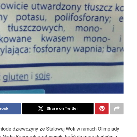
book
Share on Twitter
rzy młode dziewczyny ze Stalowej Woli w ramach Olimpiady
l i Nadia Kasperek postanowiły trafić do mieszkańców z