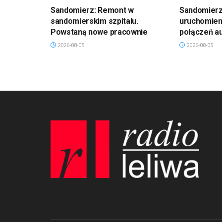
Sandomierz: Remont w
Sandomierz:
sandomierskim szpitalu.
uruchomien
Powstaną nowe pracownie
połączeń a
2026-08-05
2026-08-05