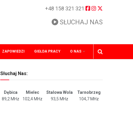
+48 158 321 321
SŁUCHAJ NAS
ZAPOWIEDZI
GIEŁDA PRACY
O NAS
Słuchaj Nas:
Dębica
Mielec
Stalowa Wola
Tarnobrzeg
89,2 MHz
102,4 MHz
93,5 MHz
104,7 MHz