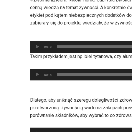
cenną wiedzą na temat żywności. A konkretnie ś
etykiet pod kątem niebezpiecznych dodatków do ż
zabierały się do projektu, wiedziały, że w żywnośc
Odtwarzacz
00:00
plików
Takim przykładem jest np. biel tytanowa, czy alu
dźwiękowych
Odtwarzacz
00:00
plików
dźwiękowych
Dlatego, aby uniknąć szeregu dolegliwości zdr
przetworzoną żywnością warto na zakupach poświ
porównanie składników, aby wybrać to co zdrowsz
Odtwarzacz