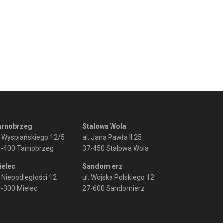
arnobrzeg
Stalowa Wola
. Wyspiańskiego 12/5
al. Jana Pawła II 25
9-400 Tarnobrzeg
37-450 Stalowa Wola
ielec
Sandomierz
. Niepodległości 12
ul. Wojska Polskiego 12
-300 Mielec
27-600 Sandomierz