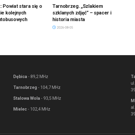
 Powiat stara się o
Tarnobrzeg. „Szlakiem
ie kolejnych
szklanych zdjęć” – spacer i
utobusowych
historia miasta
2026-08-05
Dębica
- 89,2 MHz
T
ul
Tarnobrzeg
- 104,7 MHz
3
Stalowa Wola
- 93,5 MHz
M
al
Mielec
- 102,4 MHz
39