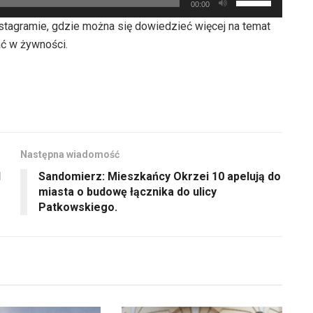
zwiększyć
00:00
strzałek
lub
instagramie, gdzie można się dowiedzieć więcej na temat
do
zmniejszyć
ać w żywności.
góry
głośność.
oraz
do
dołu
aby
zwiększyć
Następna wiadomość
lub
l
Sandomierz: Mieszkańcy Okrzei 10 apelują do
zmniejszyć
miasta o budowę łącznika do ulicy
głośność.
Patkowskiego.