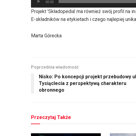
00:00
plików
Projekt 'Składopedia’ ma również swój profil na 
dźwiękowych
E-składników na etykietach i czego najlepiej unik
Marta Górecka
Poprzednia wiadomość
Nisko: Po koncepcji projekt przebudowy u
Tysiąclecia z perspektywą charakteru
obronnego
Przeczytaj Także