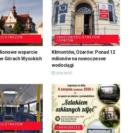
RZ/STASZÓW
SANDOMIERZ/STASZÓW
/OPATÓW
ilionowe wsparcie
Klimontów, Ożarów: Ponad 12
 w Górach Wysokich
milionów na nowoczesne
wodociągi
2026-08-05
RZ/STASZÓW
TARNOBRZEG