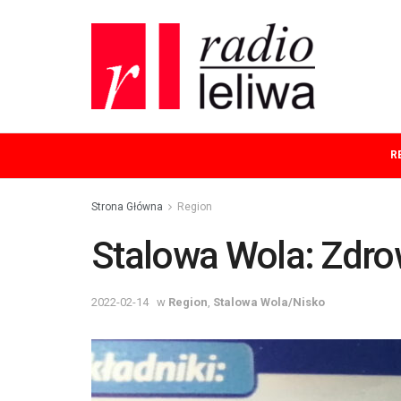
R
Strona Główna
Region
Stalowa Wola: Zdro
2022-02-14
w
Region
,
Stalowa Wola/Nisko