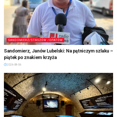
SANDOMIERZ/STASZÓW /OPATÓW
Sandomierz, Janów Lubelski: Na pątniczym szlaku –
piątek po znakiem krzyża
2026-08-06