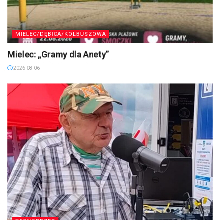
MIELEC/DĘBICA/KOLBUSZOWA
Mielec: „Gramy dla Anety”
2026-08-06