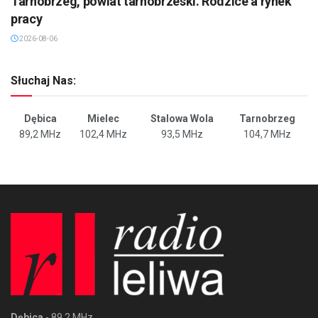
Tarnobrzeg, powiat tarnobrzeski. Rodzice a rynek
pracy
2026-08-06
Słuchaj Nas:
Dębica
Mielec
Stalowa Wola
Tarnobrzeg
89,2 MHz
102,4 MHz
93,5 MHz
104,7 MHz
Dębica
- 89,2 MHz